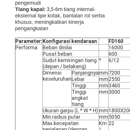
pengemudi
3,5-6m
Tiang kapal:
tiang internal-
eksternal tipe kotak, bantalan rol serba
khusus, meningkatkan kinerja
pengangkatan
Parameter:
Konfigurasi kendaraan
F
D
1
6
0
Performa
Beban dinilai
16000
Pusat beban
600
Sudut kemiringan tiang
º
6/12
(depan / belakang)
Dimensi
Panjangnya
mm
7200
keseluruhan
Lebar
mm
2550
Tinggi
mm
3460
Tinggi
mm
3000
angkat
tiang
Ukuran garpu (L * W * H)
mm
1800X20
Min.radius putar
mm
5050
Max.kecepatan
Km
22
perjalanan (dengan
/