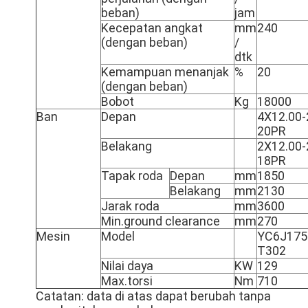
beban)
jam
Kecepatan angkat
mm
240
(dengan beban)
/
dtk
Kemampuan menanjak
%
20
(dengan beban)
Bobot
Kg
18000
Ban
Depan
4X12.00-
20PR
Belakang
2X12.00-
18PR
Tapak roda
Depan
mm
1850
Belakang
mm
2130
Jarak roda
mm
3600
Min.ground clearance
mm
270
Mesin
Model
YC6J175
T302
Nilai daya
KW
129
Max.torsi
Nm
710
Catatan: data di atas dapat berubah tanpa