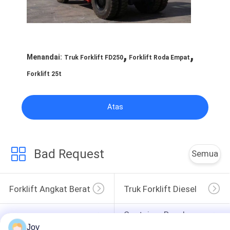
,
,
Menandai:
Truk Forklift FD250
Forklift Roda Empat
Forklift 25t
Atas
Bad Request
Semua
Forklift Angkat Berat
Truk Forklift Diesel
Container Reach 
Truk Forklift Listrik
Stacker
Joy