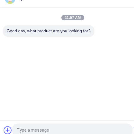
Penangan Kontainer 
Forklift LPG Bensin
Kosong
11:57 AM
Forklift Loader 
Forklift Medan Kasar
Good day, what product are you looking for?
Samping
Quote request suatu