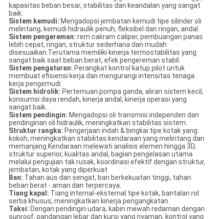
kapasitas beban besar, stabilitas dan keandalan yang sangat
baik.
Sistem kemudi:
Mengadopsi jembatan kemudi tipe silinder oli
melintang, kemudi hidraulik penuh, fleksibel dan ringan, andal.
Sistem pengereman:
rem cakram caliper, pembuangan panas
lebih cepat, ringan, struktur sederhana dan mudah
disesuaikan.Terutama memiliki kinerja termostabilitas yang
sangat baik saat beban berat, efek pengereman stabil.
Sistem pengaturan:
Perangkat kontrol katup pilot untuk
membuat efisiensi kerja dan mengurangi intensitas tenaga
kerja pengemudi.
Sistem hidrolik:
Pertemuan pompa ganda, aliran sistem kecil,
konsumsi daya rendah, kinerja andal, kinerja operasi yang
sangat baik.
Sistem pendingin:
Mengadopsi oli transmisi independen dan
pendinginan oli hidraulik, meningkatkan stabilitas sistem.
Struktur rangka:
Pengerjaan indah & bingkai tipe kotak yang
kokoh, meningkatkan stabilitas kendaraan yang melintang dan
memanjang.Kendaraan melewati analisis elemen hingga 3D,
struktur superior, kualitas andal, bagian pengelasan utama
melalui pengujian tak rusak, koordinasi efektif dengan struktur,
jembatan, kotak yang diperkuat.
Ban:
Tahan aus dan sengat, ban berkekuatan tinggi, tahan
beban berat - aman dan terpercaya.
Tiang kapal:
Tiang internal-eksternal tipe kotak, bantalan rol
serba khusus, meningkatkan kinerja pengangkatan.
Taksi:
Dengan pendingin udara, kabin mewah redaman dengan
sunroof, pandangan lebar dan kursi yang nyaman, kontrol yang