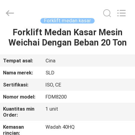
Xiamen
Sealand
Development
Co.,
Ltd..
Forklift medan kasar
All
Rights
Reserved.
Forklift Medan Kasar Mesin
RUMAH
Weichai Dengan Beban 20 Ton
PRODUK
Tempat asal:
Cina
TENTANG
Nama merek:
SLD
KAMI
Sertifikasi:
ISO, CE
Nomor model:
FDM8200
TUR
PABRIK
Kuantitas min
1 unit
Order:
Kemasan
Wadah 40HQ
KONTROL
rincian: