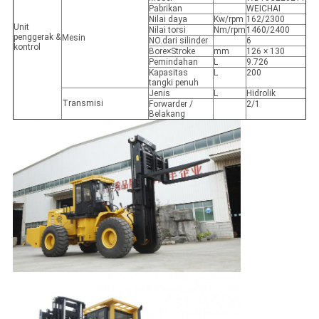
Pabrikan
WEICHAI
Nilai daya
Kw/rpm
162/2300
Unit
Nilai torsi
Nm/rpm
1460/2400
penggerak &
Mesin
NO.dari silinder
6
kontrol
Bore×Stroke
mm
126 × 130
Pemindahan
L
9.726
Kapasitas
L
200
tangki penuh
Jenis
L
Hidrolik
Transmisi
Forwarder /
2/1
Belakang