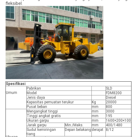
fleksibel.
Spesifikasi
Pabrikan
SLD
Umum
Model
FDM8200
Jenis daya
Diesel
Kapasitas pemuatan terukur
Kg
20000
Pusat beban
mm
800
Mengangkat tinggi
mm
3000
Tinggi angkat gratis
mm
195
Ukuran garpu
mm
1600×200×100
Jarak garpu
Min./Maks.
mm
400/1480
Sudut kemiringan
Depan belakang
derajat
8/12
tiang