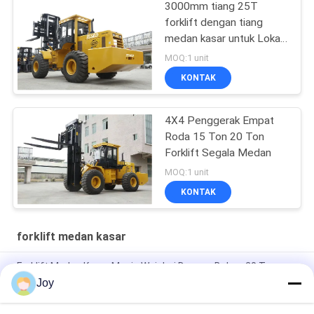
3000mm tiang 25T
forklift dengan tiang
medan kasar untuk Lokasi
Tambang
MOQ:1 unit
KONTAK
4X4 Penggerak Empat
Roda 15 Ton 20 Ton
Forklift Segala Medan
MOQ:1 unit
KONTAK
forklift medan kasar
Forklift Medan Kasar Mesin Weichai Dengan Beban 20 Ton
Joy
Box Type Frame 20T Load Off Road Forklift Untuk Medan
Kasar