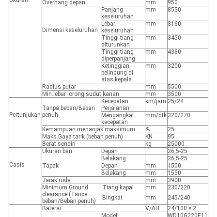
Ukuran
Overhang depan
mm
950
Panjang
mm
8550
keseluruhan
Lebar
mm
3160
Dimensi keseluruhan
keseluruhan
Tinggi tiang
mm
3450
diturunkan
Tinggi tiang
mm
4380
diperpanjang
Ketinggian
mm
3200
pelindung di
atas kepala
Radius putar
mm
5500
Min.lebar lorong sudut kanan
mm
3500
Kecepatan
km/jam
25/24
Tanpa beban/Beban
Perjalanan
Pertunjukan
penuh
Mengangkat
mm/dtk
320/270
kecepatan
Kemampuan menanjak maksimum
%
25
Maks.Gaya tarik (beban penuh)
KN
95
Berat sendiri
kg
25000
Ukuran ban
Depan
26,5-25
Belakang
26,5-25
Casis
Tapak
Depan
mm
1500
Belakang
mm
1550
Jarak roda
mm
3900
Minimum Ground
Tiang kapal
mm
230/220
clearance (Tanpa
Bingkai
mm
245/240
beban/Beban penuh)
Baterai
V/AH
24/100 × 2
Model
WD10G220E11