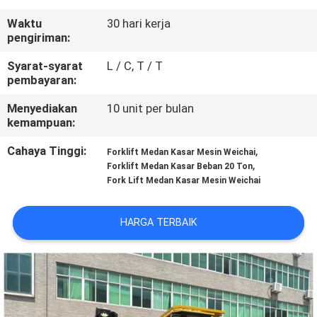
KUALITAS
Waktu
30 hari kerja
pengiriman:
SITEMAP
Syarat-syarat
L / C, T / T
pembayaran:
PRIVACY
Menyediakan
10 unit per bulan
POLICY
kemampuan:
Cahaya Tinggi:
,
Forklift Medan Kasar Mesin Weichai
,
Forklift Medan Kasar Beban 20 Ton
Fork Lift Medan Kasar Mesin Weichai
HARGA TERBAIK