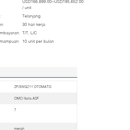
USD166,899.00~USD195,652.00
/ unit
:
Telanjang
n:
30 hari kerja
embayaran:
T/T, L/C
emampuan:
10 unit per bulan
ZF/3WG211 OTOMATIS
OMCI Italia ASF
7
merah