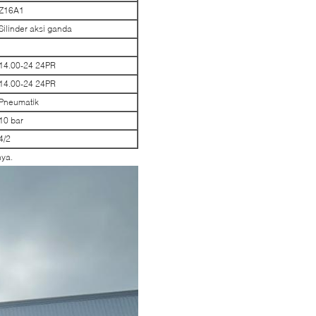
Z16A1
Silinder aksi ganda
14.00-24 24PR
14.00-24 24PR
Pneumatik
10 bar
4/2
nya.