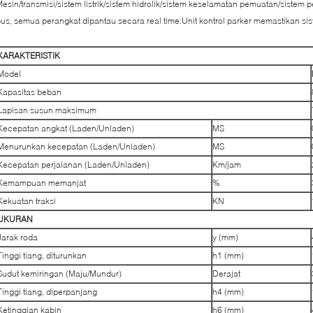
esin/transmisi/sistem listrik/sistem hidrolik/sistem keselamatan pemuatan/sistem
us, semua perangkat dipantau secara real time.Unit kontrol parker memastikan sis
KARAKTERISTIK
Model
Kapasitas beban
Lapisan susun maksimum
Kecepatan angkat (Laden/Unladen)
MS
Menurunkan kecepatan (Laden/Unladen)
MS
Kecepatan perjalanan (Laden/Unladen)
Km/jam
Kemampuan memanjat
%
Kekuatan traksi
KN
UKURAN
Jarak roda
y (mm)
Tinggi tiang, diturunkan
h1 (mm)
Sudut kemiringan (Maju/Mundur)
Derajat
Tinggi tiang, diperpanjang
h4 (mm)
Ketinggian kabin
h6 (mm)