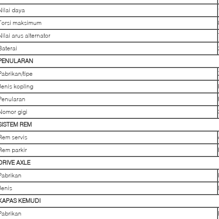
Nilai daya
Torsi maksimum
Nilai arus alternator
Baterai
PENULARAN
Pabrikan/tipe
Jenis kopling
Penularan
Nomor gigi
SISTEM REM
Rem servis
Rem parkir
DRIVE AXLE
Pabrikan
Jenis
KAPAS KEMUDI
Pabrikan