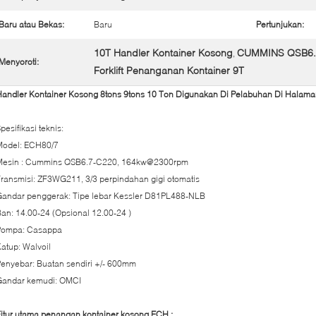
Baru atau Bekas:
Baru
Pertunjukan:
10T Handler Kontainer Kosong
CUMMINS QSB6.7 
,
Menyoroti:
Forklift Penanganan Kontainer 9T
andler Kontainer Kosong 8tons 9tons 10 Ton Digunakan Di Pelabuhan Di Halama
pesifikasi teknis:
Model: ECH80/7
Mesin : Cummins QSB6.7-C220, 164kw@2300rpm
ransmisi: ZF3WG211, 3/3 perpindahan gigi otomatis
Gandar penggerak: Tipe lebar Kessler D81PL488-NLB
an: 14.00-24 (Opsional 12.00-24 )
Pompa: Casappa
atup: Walvoil
enyebar: Buatan sendiri +/- 600mm
Gandar kemudi: OMCI
itur utama penangan kontainer kosong ECH :