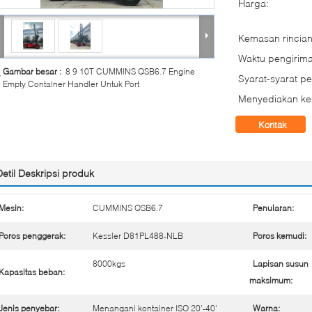
Harga:
Kemasan rincian
Waktu pengirima
Gambar besar :
8 9 10T CUMMINS QSB6.7 Engine
Syarat-syarat p
Empty Container Handler Untuk Port
Menyediakan k
Kontak
Detil Deskripsi produk
Mesin:
CUMMINS QSB6.7
Penularan:
Poros penggerak:
Kessler D81PL488-NLB
Poros kemudi:
8000kgs
Lapisan susun
Kapasitas beban:
maksimum:
Jenis penyebar:
Menangani kontainer ISO 20'-40'
Warna: