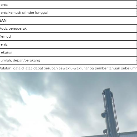
Jenis
Jenis kemudi-silinder tunggal
BAN
Roda penggerak
Kemudi
Jenis
Tekanan
Jumlah, depan/belakang
atatan: data di atas dapat berubah sewaktu-waktu tanpa pemberitahuan sebelum