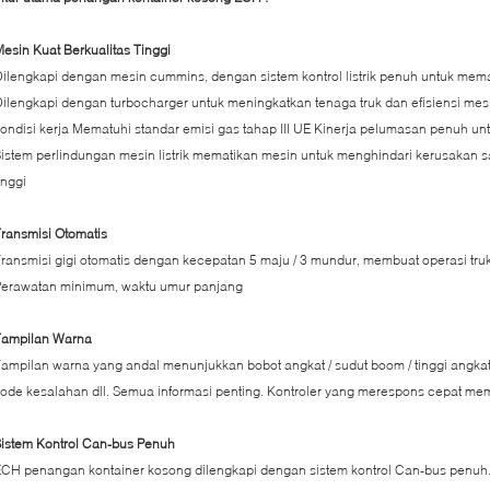
esin Kuat Berkualitas Tinggi
ilengkapi dengan mesin cummins, dengan sistem kontrol listrik penuh untuk me
ilengkapi dengan turbocharger untuk meningkatkan tenaga truk dan efisiensi me
ondisi kerja Mematuhi standar emisi gas tahap III UE Kinerja pelumasan penuh u
istem perlindungan mesin listrik mematikan mesin untuk menghindari kerusakan s
inggi
ransmisi Otomatis
ransmisi gigi otomatis dengan kecepatan 5 maju / 3 mundur, membuat operasi truk
Perawatan minimum, waktu umur panjang
Tampilan Warna
ampilan warna yang andal menunjukkan bobot angkat / sudut boom / tinggi angkat / 
ode kesalahan dll. Semua informasi penting. Kontroler yang merespons cepat mem
istem Kontrol Can-bus Penuh
CH penangan kontainer kosong dilengkapi dengan sistem kontrol Can-bus penuh