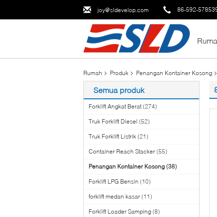
86-592-57853
joy@sldevelop.com
Ruma
Rumah
Produk
Penangan Kontainer Kosong
Semua produk
Forklift Angkat Berat
(274)
Truk Forklift Diesel
(52)
Truk Forklift Listrik
(21)
Container Reach Stacker
(55)
Penangan Kontainer Kosong
(38)
Forklift LPG Bensin
(10)
forklift medan kasar
(11)
Forklift Loader Samping
(8)