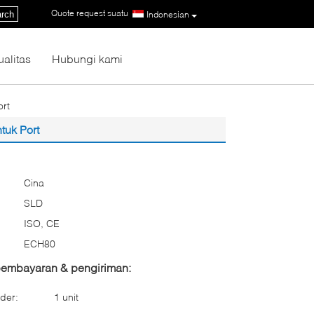
Quote request suatu
|
rch
Indonesian
ualitas
Hubungi kami
rt
tuk Port
Cina
SLD
ISO, CE
ECH80
 pembayaran & pengiriman:
der:
1 unit