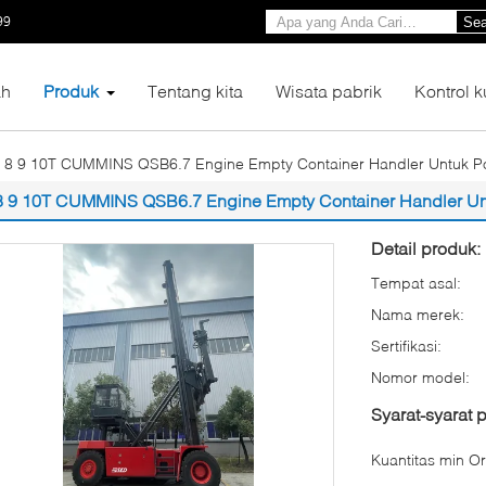
99
Sea
h
Produk
Tentang kita
Wisata pabrik
Kontrol k
8 9 10T CUMMINS QSB6.7 Engine Empty Container Handler Untuk Po
8 9 10T CUMMINS QSB6.7 Engine Empty Container Handler Un
Detail produk:
Tempat asal:
Nama merek:
Sertifikasi:
Nomor model:
Syarat-syarat
Kuantitas min Or