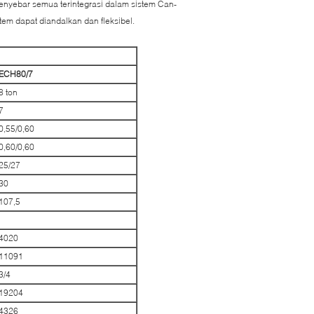
 penyebar semua terintegrasi dalam sistem Can-
tem dapat diandalkan dan fleksibel.
ECH80/7
8 ton
7
0,55/0,60
0,60/0,60
25/27
30
107,5
4020
11091
3/4
19204
4326