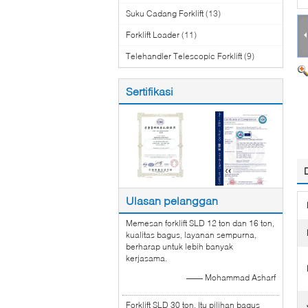
Suku Cadang Forklift
(13)
Forklift Loader
(11)
Telehandler Telescopic Forklift
(9)
Sertifikasi
Ulasan pelanggan
Memesan forklift SLD 12 ton dan 16 ton,
kualitas bagus, layanan sempurna,
berharap untuk lebih banyak
kerjasama.
—— Mohammad Asharf
Forklift SLD 30 ton, Itu pilihan bagus