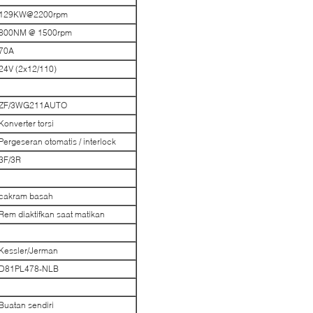
129KW@2200rpm
800NM @ 1500rpm
70A
24V (2x12/110)
ZF/3WG211AUTO
Konverter torsi
Pergeseran otomatis / interlock
3F/3R
cakram basah
Rem diaktifkan saat matikan
Kessler/Jerman
D81PL478-NLB
Buatan sendiri