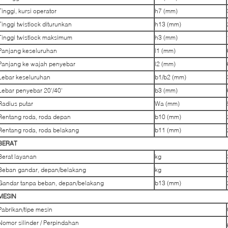
Tinggi, kursi operator
h7 (mm)
Tinggi twistlock diturunkan
h13 (mm)
Tinggi twistlock maksimum
h3 (mm)
Panjang keseluruhan
l1 (mm)
Panjang ke wajah penyebar
l2 (mm)
Lebar keseluruhan
b1/b2 (mm)
Lebar penyebar 20'/40'
b3 (mm)
Radius putar
Wa (mm)
Rentang roda, roda depan
b10 (mm)
Rentang roda, roda belakang
b11 (mm)
BERAT
Berat layanan
kg
Beban gandar, depan/belakang
kg
Gandar tanpa beban, depan/belakang
b13 (mm)
MESIN
Pabrikan/tipe mesin
Nomor silinder / Perpindahan