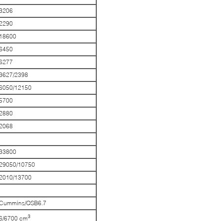
3206
2290
18600
6450
6277
3627/2398
6050/12150
5700
2880
2068
33800
29050/10750
2010/13700
Cummins/QSB6.7
3
6/6700 cm