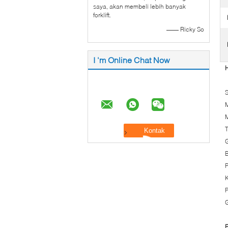
saya, akan membeli lebih banyak
forklift.
—— Ricky So
I 'm Online Chat Now
H
S
T
B
K
P
F