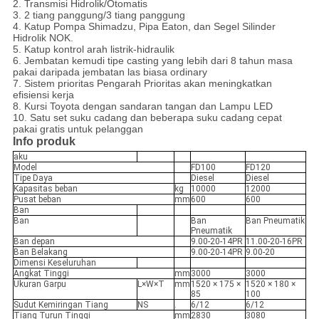
2. Transmisi Hidrolik/Otomatis
3. 2 tiang panggung/3 tiang panggung
4. Katup Pompa Shimadzu, Pipa Eaton, dan Segel Silinder
Hidrolik NOK.
5. Katup kontrol arah listrik-hidraulik
6. Jembatan kemudi tipe casting yang lebih dari 8 tahun masa
pakai daripada jembatan las biasa ordinary
7. Sistem prioritas Pengarah Prioritas akan meningkatkan
efisiensi kerja
8. Kursi Toyota dengan sandaran tangan dan Lampu LED
10. Satu set suku cadang dan beberapa suku cadang cepat
pakai gratis untuk pelanggan
Info produk
aku
Model
FD100
FD120
Tipe Daya
Diesel
Diesel
Kapasitas beban
kg
10000
12000
Pusat beban
mm
600
600
Ban
Ban
Ban
Ban Pneumatik
Pneumatik
Ban depan
9.00-20-14PR
11.00-20-16PR
Ban Belakang
9.00-20-14PR
9.00-20
Dimensi Keseluruhan
Angkat Tinggi
mm
3000
3000
Ukuran Garpu
L×W×T
mm
1520 × 175 ×
1520 × 180 ×
85
100
Sudut Kemiringan Tiang
NS
.
6/12
6/12
Tiang Turun Tinggi
mm
2830
3080