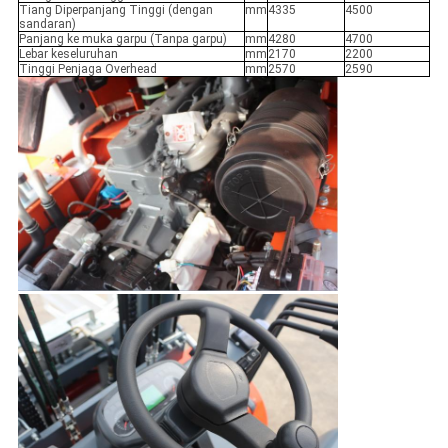
Tiang Diperpanjang Tinggi (dengan
mm
4335
4500
sandaran)
Panjang ke muka garpu (Tanpa garpu)
mm
4280
4700
Lebar keseluruhan
mm
2170
2200
Tinggi Penjaga Overhead
mm
2570
2590