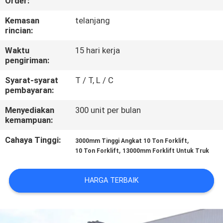
Order:
KUALITAS
Kemasan
telanjang
rincian:
SITEMAP
Waktu
15 hari kerja
pengiriman:
PRIVACY
Syarat-syarat
T / T, L / C
POLICY
pembayaran:
Menyediakan
300 unit per bulan
kemampuan:
Cahaya Tinggi:
,
3000mm Tinggi Angkat 10 Ton Forklift
,
10 Ton Forklift
13000mm Forklift Untuk Truk
HARGA TERBAIK