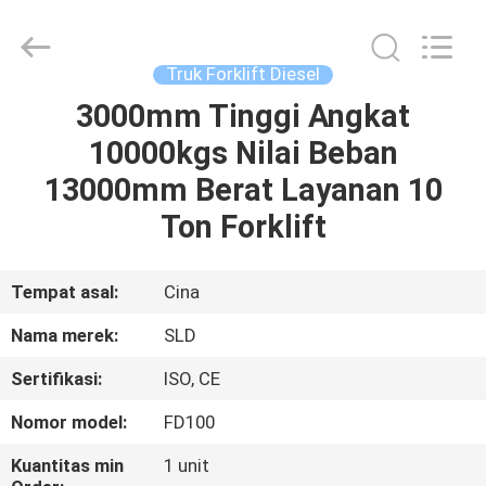
Xiamen
Sealand
Development
Co.,
Ltd..
Truk Forklift Diesel
All
Rights
Reserved.
3000mm Tinggi Angkat
RUMAH
10000kgs Nilai Beban
PRODUK
13000mm Berat Layanan 10
Ton Forklift
TENTANG
KAMI
Tempat asal:
Cina
Nama merek:
SLD
TUR
Sertifikasi:
ISO, CE
PABRIK
Nomor model:
FD100
KONTROL
Kuantitas min
1 unit