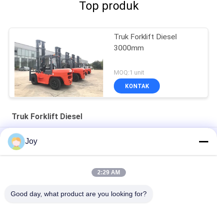
Top produk
Truk Forklift Diesel
3000mm
MOQ:1 unit
KONTAK
Truk Forklift Diesel
7000kgs Diesel Dioperasikan Forklift Kekuatan Kuat 7 Ton
Joy
Forklift
FD100 10T Truk Forklift Diesel Ban Pneumatik Kabin Penuh
2:29 AM
Forklift Bertenaga Diesel FD40 4 Ton Dengan Bale Clamp
Good day, what product are you looking for?
Bad Request
Semua