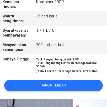
Kemasan
Kontainer 20GP
KUALITAS
rincian:
Waktu
15 hari kerja
SITEMAP
pengiriman:
Syarat-syarat
T / T, L / C
PRIVACY
pembayaran:
POLICY
Menyediakan
200 unit per bulan
kemampuan:
Cahaya Tinggi:
,
Truk Penyeimbang Listrik 3.5T
Truk Pengimbang Listrik Bertenaga Baterai
500Ah
,
Truk Forklift Bertenaga Baterai 80V 500Ah
HARGA TERBAIK