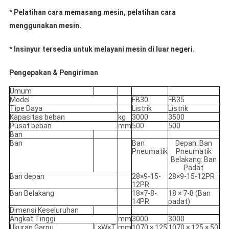
* Pelatihan cara memasang mesin, pelatihan cara
menggunakan mesin.
* Insinyur tersedia untuk melayani mesin di luar negeri.
Pengepakan & Pengiriman
Umum
Model
FB30
FB35
Tipe Daya
Listrik
Listrik
Kapasitas beban
kg
3000
3500
Pusat beban
mm
500
500
Ban
Ban
Ban
Depan: Ban
Pneumatik
Pneumatik
Belakang: Ban
Padat
Ban depan
28×9-15-
28×9-15-12PR
12PR
Ban Belakang
18×7-8-
18 × 7-8 (Ban
14PR
padat)
Dimensi Keseluruhan
Angkat Tinggi
mm
3000
3000
Ukuran Garpu
L×W×T
mm
1070 × 125
1070 × 125 × 50