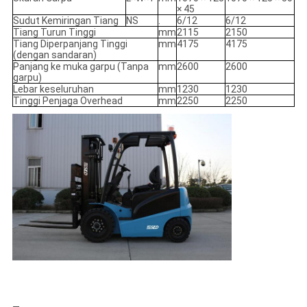
× 45
Sudut Kemiringan Tiang
NS
.
6/12
6/12
Tiang Turun Tinggi
mm
2115
2150
Tiang Diperpanjang Tinggi
mm
4175
4175
(dengan sandaran)
Panjang ke muka garpu (Tanpa
mm
2600
2600
garpu)
Lebar keseluruhan
mm
1230
1230
Tinggi Penjaga Overhead
mm
2250
2250