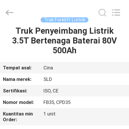
Xiamen
Sealand
Development
Co.,
Ltd..
Truk Forklift Listrik
All
Rights
Reserved.
Truk Penyeimbang Listrik
RUMAH
3.5T Bertenaga Baterai 80V
PRODUK
500Ah
TENTANG
Tempat asal:
Cina
KAMI
Nama merek:
SLD
Sertifikasi:
ISO, CE
TUR
Nomor model:
FB35, CPD35
PABRIK
Kuantitas min
1 unit
Order:
KONTROL