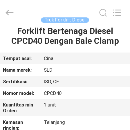
Xiamen
Sealand
Development
Co.,
Ltd..
Truk Forklift Diesel
All
Rights
Reserved.
Forklift Bertenaga Diesel
RUMAH
CPCD40 Dengan Bale Clamp
PRODUK
Tempat asal:
Cina
TENTANG
Nama merek:
SLD
KAMI
Sertifikasi:
ISO, CE
Nomor model:
CPCD40
TUR
PABRIK
Kuantitas min
1 unit
Order:
Kemasan
Telanjang
KONTROL
rincian: