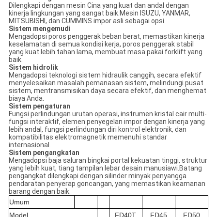
Dilengkapi dengan mesin Cina yang kuat dan andal dengan
kinerja lingkungan yang sangat baik.Mesin ISUZU, YANMAR,
MITSUBISHI, dan CUMMINS impor asli sebagai opsi.
Sistem mengemudi
Mengadopsi poros penggerak beban berat, memastikan kinerja
keselamatan di semua kondisi kerja, poros penggerak stabil
yang kuat lebih tahan lama, membuat masa pakai forklift yang
baik.
Sistem hidrolik
Mengadopsi teknologi sistem hidraulik canggih, secara efektif
menyelesaikan masalah pemanasan sistem, melindungi pusat
sistem, mentransmisikan daya secara efektif, dan menghemat
biaya Anda.
Sistem pengaturan
Fungsi perlindungan urutan operasi, instrumen kristal cair multi-
fungsi interaktif, elemen penyegelan impor dengan kinerja yang
lebih andal, fungsi perlindungan diri kontrol elektronik, dan
kompatibilitas elektromagnetik memenuhi standar
internasional.
Sistem pengangkatan
Mengadopsi baja saluran bingkai portal kekuatan tinggi, struktur
yang lebih kuat, tiang tampilan lebar desain manusiawi.Batang
pengangkat dilengkapi dengan silinder minyak penyangga
pendaratan penyerap goncangan, yang memastikan keamanan
barang dengan baik.
Umum
Model
FD40T
FD45
FD50