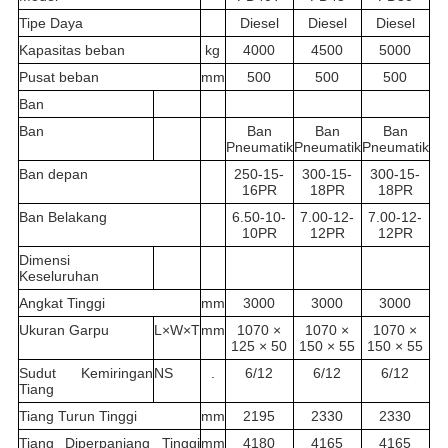
Tipe Daya
Diesel
Diesel
Diesel
Kapasitas beban
kg
4000
4500
5000
Pusat beban
mm
500
500
500
Ban
Ban
Ban
Ban
Ban
Pneumatik
Pneumatik
Pneumatik
Ban depan
250-15-
300-15-
300-15-
16PR
18PR
18PR
Ban Belakang
6.50-10-
7.00-12-
7.00-12-
10PR
12PR
12PR
Dimensi
Keseluruhan
Angkat Tinggi
mm
3000
3000
3000
Ukuran Garpu
L×W×T
mm
1070 ×
1070 ×
1070 ×
125 × 50
150 × 55
150 × 55
Sudut Kemiringan
NS
.
6/12
6/12
6/12
Tiang
Tiang Turun Tinggi
mm
2195
2330
2330
Tiang Diperpanjang Tinggi
mm
4180
4165
4165