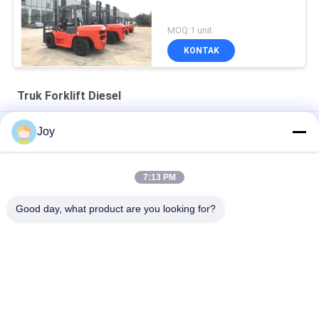
MOQ:1 unit
KONTAK
Truk Forklift Diesel
7000kgs Diesel Dioperasikan Forklift Kekuatan Kuat 7 Ton
Joy
Forklift
FD100 10T Truk Forklift Diesel Ban Pneumatik Kabin Penuh
7:13 PM
Forklift Bertenaga Diesel FD40 4 Ton Dengan Bale Clamp
Good day, what product are you looking for?
Bad Request
Semua
Forklift Angkat Berat
Truk Forklift Diesel