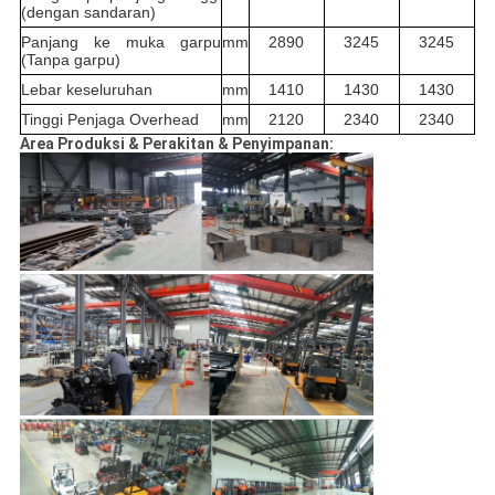
(dengan sandaran)
Panjang ke muka garpu
mm
2890
3245
3245
(Tanpa garpu)
Lebar keseluruhan
mm
1410
1430
1430
Tinggi Penjaga Overhead
mm
2120
2340
2340
Area Produksi & Perakitan & Penyimpanan: