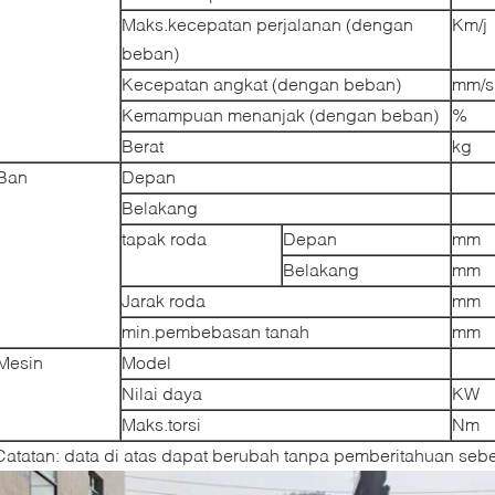
Maks.kecepatan perjalanan (dengan
Km/j
beban)
Kecepatan angkat (dengan beban)
mm/s
Kemampuan menanjak (dengan beban)
%
Berat
kg
Ban
Depan
Belakang
tapak roda
Depan
mm
Belakang
mm
Jarak roda
mm
min.pembebasan tanah
mm
Mesin
Model
Nilai daya
KW
Maks.torsi
Nm
Catatan: data di atas dapat berubah tanpa pemberitahuan seb