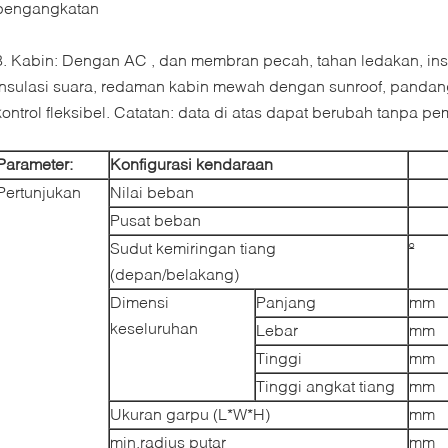
pengangkatan
8. Kabin: Dengan AC , dan membran pecah, tahan ledakan, ins
insulasi suara, redaman kabin mewah dengan sunroof, pandan
kontrol fleksibel. Catatan: data di atas dapat berubah tanpa 
Parameter:
Konfigurasi kendaraan
Pertunjukan
Nilai beban
Pusat beban
Sudut kemiringan tiang
º
(depan/belakang)
Dimensi
Panjang
mm
keseluruhan
Lebar
mm
Tinggi
mm
Tinggi angkat tiang
mm
Ukuran garpu (L*W*H)
mm
min.radius putar
mm