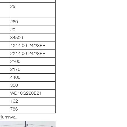
25
260
20
34500
4X14.00-24/28PR
2X14.00-24/28PR
2200
2170
4400
350
WD10G220E21
162
786
elumnya.