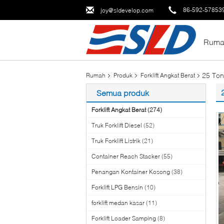
86-592-57853
joy@sldevelop.com
Ruma
25 Ton
Rumah
Produk
Forklift Angkat Berat
Semua produk
Forklift Angkat Berat
(274)
Truk Forklift Diesel
(52)
Truk Forklift Listrik
(21)
Container Reach Stacker
(55)
Penangan Kontainer Kosong
(38)
Forklift LPG Bensin
(10)
forklift medan kasar
(11)
Forklift Loader Samping
(8)