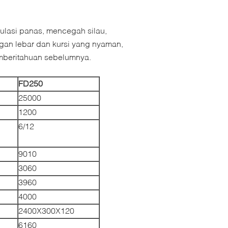
ulasi panas, mencegah silau,
gan lebar dan kursi yang nyaman,
pemberitahuan sebelumnya.
F
D
250
25000
1200
6/12
9010
3060
3960
4000
2400X300X120
6160