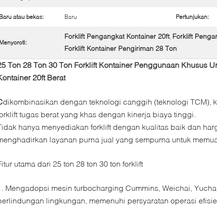
Baru atau bekas:
Baru
Pertunjukan:
Forklift Pengangkat Kontainer 20ft
Forklift Peng
,
Menyoroti:
Forklift Kontainer Pengiriman 28 Ton
25 Ton 28 Ton 30 Ton Forklift Kontainer Penggunaan Khusus
Kontainer 20ft Berat
C
dikombinasikan dengan teknologi canggih (teknologi TCM)
forklift tugas berat yang khas dengan kinerja biaya tinggi.
Tidak hanya menyediakan forklift dengan kualitas baik dan harg
menghadirkan layanan purna jual yang sempurna untuk memuas
Fitur utama dari 25 ton 28 ton 30 ton forklift
1. Mengadopsi mesin turbocharging Cummins, Weichai, Yuchai, 
perlindungan lingkungan, memenuhi persyaratan operasi efisien