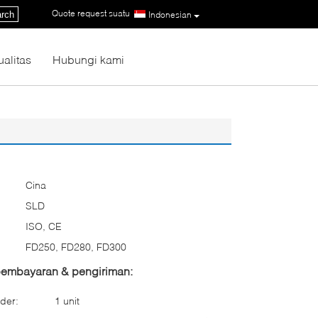
Quote request suatu
|
rch
Indonesian
ualitas
Hubungi kami
Cina
SLD
ISO, CE
FD250, FD280, FD300
 pembayaran & pengiriman:
der:
1 unit