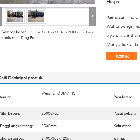
Harga:
Kemasan rincian
Waktu pengirima
Gambar besar :
25 Ton 28 Ton 30 Ton 20ft Pengiriman
Syarat-syarat p
Kontainer Lifting Forklift
Menyediakan k
Kontak
Detil Deskripsi produk
Weichai, CUMMINS
Mesin:
Penularan:
Nilai beban:
25000kgs
Pusat beban:
Tinggi angkat tiang:
5500mm
Kekuatan:
Ukuran garpu:
2400x300x120mm
warna: