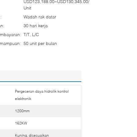
USD123,188.00~USD130,345.00/
Unit
:
Wadah rak datar
n:
30 hari kerja
embayaran:
T/T, L/C
emampuan:
50 unit per bulan
Pergeseran daya hidrolik kontrol
elektronik
1200mm
162KW
Kuning, disesuaikan