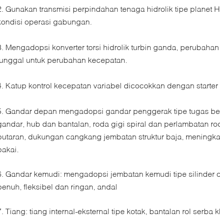
2. Gunakan transmisi perpindahan tenaga hidrolik tipe planet H
kondisi operasi gabungan.
3. Mengadopsi konverter torsi hidrolik turbin ganda, perubahan 
tunggal untuk perubahan kecepatan.
4. Katup kontrol kecepatan variabel dicocokkan dengan starter 
5. Gandar depan mengadopsi gandar penggerak tipe tugas be
gandar, hub dan bantalan, roda gigi spiral dan perlambatan r
putaran, dukungan cangkang jembatan struktur baja, meningk
pakai.
6. Gandar kemudi: mengadopsi jembatan kemudi tipe silinder ol
penuh, fleksibel dan ringan, andal
7. Tiang: tiang internal-eksternal tipe kotak, bantalan rol serba