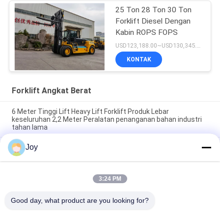
25 Ton 28 Ton 30 Ton
Forklift Diesel Dengan
Kabin ROPS FOPS
USD123,188.00~USD130,345.00/ Unit MOQ:1 unit
KONTAK
Forklift Angkat Berat
6 Meter Tinggi Lift Heavy Lift Forklift Produk Lebar
keseluruhan 2,2 Meter Peralatan penanganan bahan industri
tahan lama
Joy
Tipe Kotak Forklift Kontra Keseimbangan Tiang Ukuran
Keseluruhan 7200x2550x3460mm Kendaraan Pengangkat
Tugas Berat untuk Gudang
3:24 PM
210 Bar Tekanan Sistem Hidraulik Lift Berat Forklift Kapasitas
Rating 16000kgs Customized OEM Ideal untuk tugas berat
Good day, what product are you looking for?
Bad Request
Semua