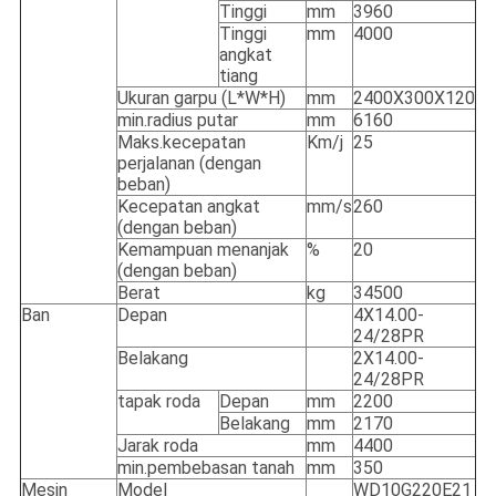
Tinggi
mm
3960
Tinggi
mm
4000
angkat
tiang
Ukuran garpu (L*W*H)
mm
2400X300X120
min.radius putar
mm
6160
Maks.kecepatan
Km/j
25
perjalanan (dengan
beban)
Kecepatan angkat
mm/s
260
(dengan beban)
Kemampuan menanjak
%
20
(dengan beban)
Berat
kg
34500
Ban
Depan
4X14.00-
24/28PR
Belakang
2X14.00-
24/28PR
tapak roda
Depan
mm
2200
Belakang
mm
2170
Jarak roda
mm
4400
min.pembebasan tanah
mm
350
Mesin
Model
WD10G220E21