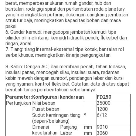
berat, memperbesar ukuran rumah gandar, hub dan
bantalan, roda gigi spiral dan perlambatan roda planetary
yang meningkatkan putaran, dukungan cangkang jembatan
struktur baja, meningkatkan kapasitas beban dan masa
pakai.
6. Gandar kemudi: mengadopsi jembatan kemudi tipe
silinder oli melintang, kemudi hidraulik penuh, fleksibel dan
ringan, andal
7. Tiang: tiang internal-eksternal tipe kotak, bantalan rol
serba khusus, meningkatkan kinerja pengangkatan
8. Kabin: Dengan AC , dan membran pecah, tahan ledakan,
insulasi panas, mencegah silau, insulasi suara, redaman
kabin mewah dengan sunroof, pandangan lebar dan kursi
yang nyaman, kontrol fleksibel. Catatan: data di atas dapat
berubah tanpa pemberitahuan sebelumnya.
Parameter:
Konfigurasi kendaraan
F
D
250
Pertunjukan
Nilai beban
25000
Pusat beban
1200
Sudut kemiringan tiang
º
6/12
(depan/belakang)
Dimensi
Panjang
mm
9010
keseluruhan
Lebar
mm
3060