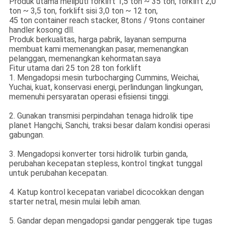
Produk utama meliputi forklift 1,5 ton ~ 35 ton, forklift 2,0
ton ~ 3,5 ton, forklift sisi 3,0 ton ~ 12 ton,
45 ton container reach stacker, 8tons / 9tons container
handler kosong dll.
Produk berkualitas, harga pabrik, layanan sempurna
membuat kami memenangkan pasar, memenangkan
pelanggan, memenangkan kehormatan.saya
Fitur utama dari 25 ton 28 ton forklift
1. Mengadopsi mesin turbocharging Cummins, Weichai,
Yuchai, kuat, konservasi energi, perlindungan lingkungan,
memenuhi persyaratan operasi efisiensi tinggi.
2. Gunakan transmisi perpindahan tenaga hidrolik tipe
planet Hangchi, Sanchi, traksi besar dalam kondisi operasi
gabungan.
3. Mengadopsi konverter torsi hidrolik turbin ganda,
perubahan kecepatan stepless, kontrol tingkat tunggal
untuk perubahan kecepatan.
4. Katup kontrol kecepatan variabel dicocokkan dengan
starter netral, mesin mulai lebih aman.
5. Gandar depan mengadopsi gandar penggerak tipe tugas