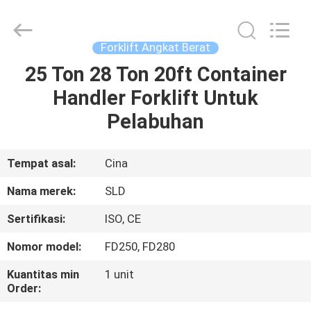
Xiamen
Sealand
Development
Co.,
Ltd..
Forklift Angkat Berat
All
Rights
Reserved.
25 Ton 28 Ton 20ft Container
RUMAH
Handler Forklift Untuk
PRODUK
Pelabuhan
TENTANG
Tempat asal:
Cina
KAMI
Nama merek:
SLD
Sertifikasi:
ISO, CE
TUR
Nomor model:
FD250, FD280
PABRIK
Kuantitas min
1 unit
Order:
KONTROL