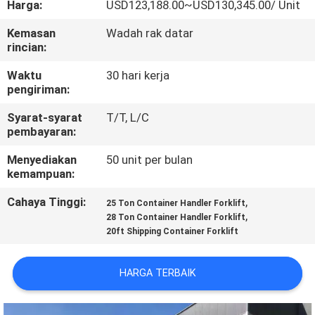
Harga:
USD123,188.00~USD130,345.00/ Unit
KUALITAS
Kemasan
Wadah rak datar
rincian:
SITEMAP
Waktu
30 hari kerja
pengiriman:
PRIVACY
Syarat-syarat
T/T, L/C
POLICY
pembayaran:
Menyediakan
50 unit per bulan
kemampuan:
Cahaya Tinggi:
,
25 Ton Container Handler Forklift
,
28 Ton Container Handler Forklift
20ft Shipping Container Forklift
HARGA TERBAIK