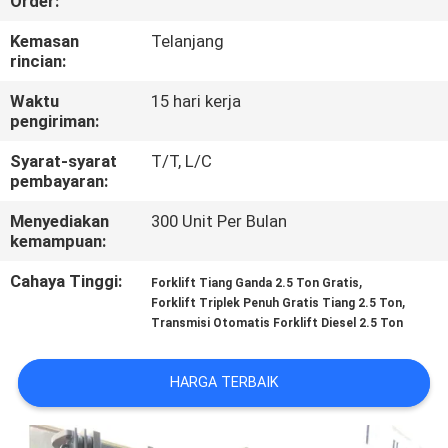
Order:
KUALITAS
Kemasan
Telanjang
rincian:
SITEMAP
Waktu
15 hari kerja
pengiriman:
PRIVACY
Syarat-syarat
T/T, L/C
POLICY
pembayaran:
Menyediakan
300 Unit Per Bulan
kemampuan:
Cahaya Tinggi:
,
Forklift Tiang Ganda 2.5 Ton Gratis
,
Forklift Triplek Penuh Gratis Tiang 2.5 Ton
Transmisi Otomatis Forklift Diesel 2.5 Ton
HARGA TERBAIK