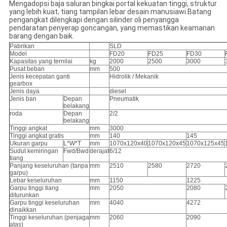
Mengadopsi baja saluran bingkai portal kekuatan tinggi, struktur
yang lebih kuat, tiang tampilan lebar desain manusiawi.Batang
pengangkat dilengkapi dengan silinder oli penyangga
pendaratan penyerap goncangan, yang memastikan keamanan
barang dengan baik.
Pabrikan
SLD
Model
FD20
FD25
FD30
Kapasitas yang ternilai
kg
2000
2500
3000
Pusat beban
mm
500
Jenis kecepatan ganti
Hidrolik / Mekanik
gearbox
Jenis daya
diesel
Jenis ban
Depan
Pneumatik
belakang
roda
Depan
2/2
belakang
Tinggi angkat
mm
3000
Tinggi angkat gratis
mm
140
145
Ukuran garpu
L*W*T
mm
1070x120x40
1070x120x45
1070x125x45
Sudut kemiringan
Fwd/Bwd
derajat
6/12
tiang
Panjang keseluruhan (tanpa
mm
2510
2580
2720
garpu)
Lebar keseluruhan
mm
1150
1225
Garpu tinggi tiang
mm
2050
2080
diturunkan
Garpu tinggi keseluruhan
mm
4040
4272
dinaikkan
Tinggi keseluruhan (penjaga
mm
2060
2090
atas)