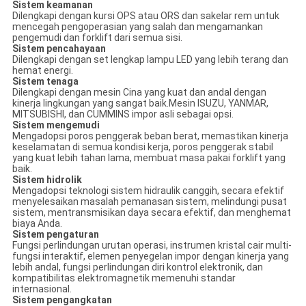
Sistem keamanan
Dilengkapi dengan kursi OPS atau ORS dan sakelar rem untuk
mencegah pengoperasian yang salah dan mengamankan
pengemudi dan forklift dari semua sisi.
Sistem pencahayaan
Dilengkapi dengan set lengkap lampu LED yang lebih terang dan
hemat energi.
Sistem tenaga
Dilengkapi dengan mesin Cina yang kuat dan andal dengan
kinerja lingkungan yang sangat baik.Mesin ISUZU, YANMAR,
MITSUBISHI, dan CUMMINS impor asli sebagai opsi.
Sistem mengemudi
Mengadopsi poros penggerak beban berat, memastikan kinerja
keselamatan di semua kondisi kerja, poros penggerak stabil
yang kuat lebih tahan lama, membuat masa pakai forklift yang
baik.
Sistem hidrolik
Mengadopsi teknologi sistem hidraulik canggih, secara efektif
menyelesaikan masalah pemanasan sistem, melindungi pusat
sistem, mentransmisikan daya secara efektif, dan menghemat
biaya Anda.
Sistem pengaturan
Fungsi perlindungan urutan operasi, instrumen kristal cair multi-
fungsi interaktif, elemen penyegelan impor dengan kinerja yang
lebih andal, fungsi perlindungan diri kontrol elektronik, dan
kompatibilitas elektromagnetik memenuhi standar
internasional.
Sistem pengangkatan