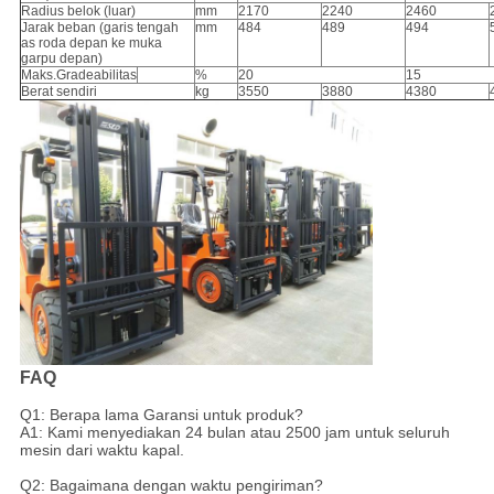
Radius belok (luar)
mm
2170
2240
2460
Jarak beban (garis tengah
mm
484
489
494
as roda depan ke muka
garpu depan)
Maks.Gradeabilitas
%
20
15
Berat sendiri
kg
3550
3880
4380
FAQ
Q1: Berapa lama Garansi untuk produk?
A1: Kami menyediakan 24 bulan atau 2500 jam untuk seluruh
mesin dari waktu kapal.
Q2: Bagaimana dengan waktu pengiriman?