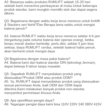
A2: Biasanya waktu produksi RUMLIFT adalah 15-20 hari
setelah kami menerima pembayaran di muka.Untuk beberapa
produk standar, kami mungkin memiliki stok dan dapat segera
dikirim.
Q3: Bagaimana dengan waktu kerja terus menerus untuk forklift
& Stackers seri listrik?Dan Berapa lama waktu untuk mengisi
baterai penuh?
A3: baterai RUMLIFT waktu kerja terus menerus sekitar 4-6 jam
(tergantung pada volume baterai dan operasi orang), ketika
lampu merah dasbor berkedip, perlu diisi, sekitar 5 jam bisa
selesai, biaya RUMLIFT cerdas, setelah baterai habis penuh,
akan berhenti untuk mengisi daya.
Q4 Bagaimana dengan masa pakai baterai?
A4: Baterai kami dari baterai standar DIN (teknologi Jerman),
dapat bekerja 6 tahun tanpa masalah.
Q5: Dapatkah RUMLIFT menyediakan produk yang
disesuaikan?Produk OEM atau produk ODM?
A5: Ya, RUMLIFT dapat menyediakan produk yang disesuaikan
sesuai permintaan Anda, baik OEM dan ODM dapat
diterima.Kami melakukan banyak produk non-standar,
menyambut permintaan khusus Anda.
Q6: Apa spesifikasi pengisi daya?
A6: Tegangan pengisi daya kami bisa 110V 220V 240 380V 415V