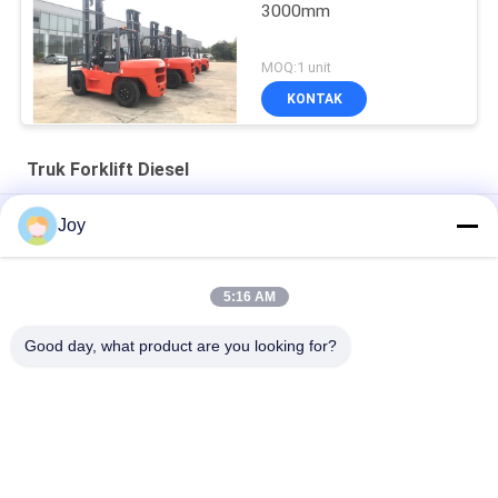
3000mm
MOQ:1 unit
KONTAK
Truk Forklift Diesel
7000kgs Diesel Dioperasikan Forklift Kekuatan Kuat 7 Ton
Joy
Forklift
FD100 10T Truk Forklift Diesel Ban Pneumatik Kabin Penuh
5:16 AM
Forklift Bertenaga Diesel FD40 4 Ton Dengan Bale Clamp
Good day, what product are you looking for?
Bad Request
Semua
Forklift Angkat Berat
Truk Forklift Diesel