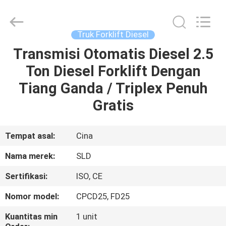
Xiamen
Sealand
Development
Co.,
Ltd..
Truk Forklift Diesel
All
Rights
Reserved.
Transmisi Otomatis Diesel 2.5
RUMAH
Ton Diesel Forklift Dengan
PRODUK
Tiang Ganda / Triplex Penuh
Gratis
TENTANG
KAMI
Tempat asal:
Cina
Nama merek:
SLD
TUR
Sertifikasi:
ISO, CE
PABRIK
Nomor model:
CPCD25, FD25
KONTROL
Kuantitas min
1 unit