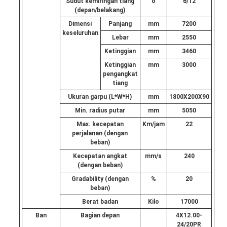
Sudut kemiringan tiang
o
6/12
(depan/belakang)
Dimensi
Panjang
mm
7200
keseluruhan
Lebar
mm
2550
Ketinggian
mm
3460
Ketinggian
mm
3000
pengangkat
tiang
Ukuran garpu (L*W*H)
mm
1800X200X90
Min. radius putar
mm
5050
Max. kecepatan
Km/jam
22
perjalanan (dengan
beban)
Kecepatan angkat
mm/s
240
(dengan beban)
Gradability (dengan
%
20
beban)
Berat badan
Kilo
17000
Ban
Bagian depan
4X12.00-
24/20PR