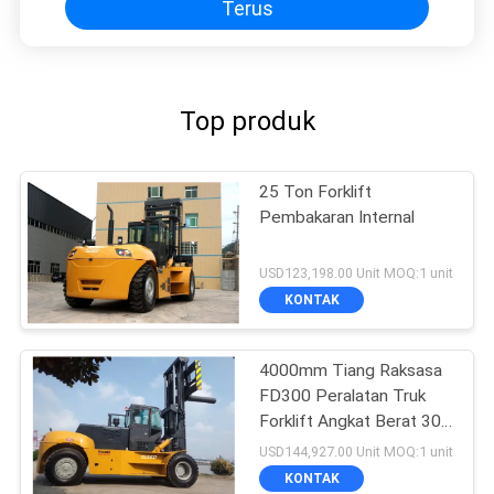
Terus
Top produk
25 Ton Forklift
Pembakaran Internal
USD123,198.00 Unit MOQ:1 unit
KONTAK
4000mm Tiang Raksasa
FD300 Peralatan Truk
Forklift Angkat Berat 30
Ton
USD144,927.00 Unit MOQ:1 unit
KONTAK