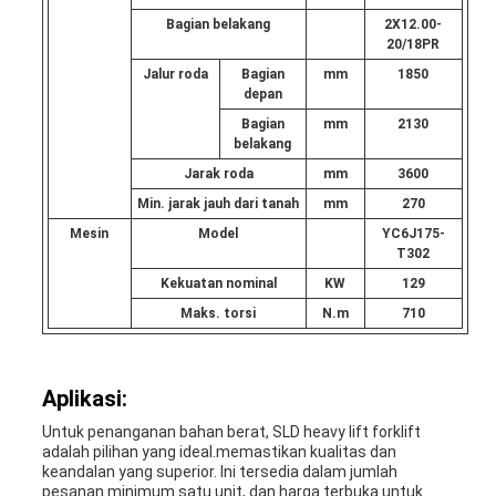
Bagian belakang
2X12.00-
20/18PR
Jalur roda
Bagian
mm
1850
depan
Bagian
mm
2130
belakang
Jarak roda
mm
3600
Min. jarak jauh dari tanah
mm
270
Mesin
Model
YC6J175-
T302
Kekuatan nominal
KW
129
Maks. torsi
N.m
710
Aplikasi:
Untuk penanganan bahan berat, SLD heavy lift forklift
adalah pilihan yang ideal.memastikan kualitas dan
keandalan yang superior. Ini tersedia dalam jumlah
pesanan minimum satu unit, dan harga terbuka untuk