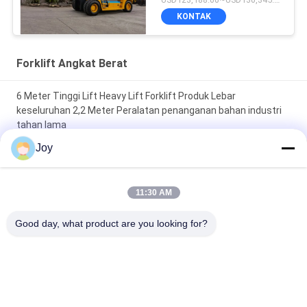
KONTAK
Forklift Angkat Berat
6 Meter Tinggi Lift Heavy Lift Forklift Produk Lebar
keseluruhan 2,2 Meter Peralatan penanganan bahan industri
tahan lama
Joy
Tipe Kotak Forklift Kontra Keseimbangan Tiang Ukuran
Keseluruhan 7200x2550x3460mm Kendaraan Pengangkat
Tugas Berat untuk Gudang
11:30 AM
210 Bar Tekanan Sistem Hidraulik Lift Berat Forklift Kapasitas
Good day, what product are you looking for?
Rating 16000kgs Customized OEM Ideal untuk tugas berat
Bad Request
Semua