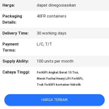
Harga:
dapat dinegosiasikan
KONTROL
Packaging
40FR containers
KUALITAS
Details:
Delivery Time:
30 working days
SITEMAP
Payment
L/C, T/T
Terms:
PRIVACY
Supply Ability:
100 units per month
POLICY
Cahaya Tinggi:
,
Forklift Angkat Berat 15 Ton
,
Mesin Yuchai Heavy Lift Forklift
Truk forklift kontainer hidrolik
HARGA TERBAIK