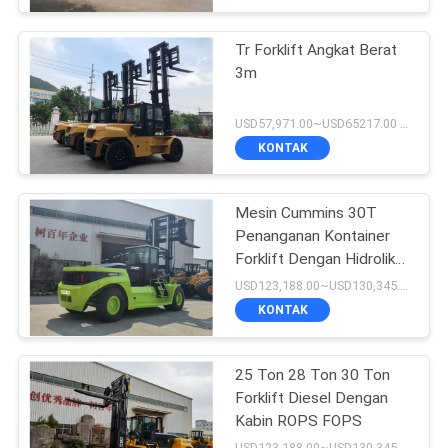
Tr Forklift Angkat Berat
3m
USD57,971.00~USD65217.00 unit MOQ:1 unit
KONTAK
Mesin Cummins 30T
Penanganan Kontainer
Forklift Dengan Hidrolik
Fork Positioner
USD123,188.00~USD130,345.00/ Unit MOQ:1 unit
KONTAK
25 Ton 28 Ton 30 Ton
Forklift Diesel Dengan
Kabin ROPS FOPS
USD123,188.00~USD130,345.00/ Unit MOQ:1 unit