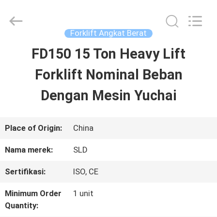
Xiamen
Sealand
Development
Co.,
Forklift Angkat Berat
Ltd..
All
FD150 15 Ton Heavy Lift
RUMAH
Rights
Reserved.
Forklift Nominal Beban
PRODUK
Dengan Mesin Yuchai
TENTANG
Place of Origin:
China
KAMI
Nama merek:
SLD
Sertifikasi:
ISO, CE
TUR
Minimum Order
1 unit
PABRIK
Quantity: