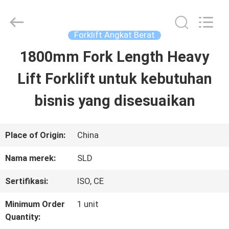
Xiamen
Sealand
Development
Co.,
Forklift Angkat Berat
Ltd..
All
1800mm Fork Length Heavy
RUMAH
Rights
Reserved.
Lift Forklift untuk kebutuhan
PRODUK
bisnis yang disesuaikan
TENTANG
Place of Origin:
China
KAMI
Nama merek:
SLD
Sertifikasi:
ISO, CE
TUR
Minimum Order
1 unit
PABRIK
Quantity: