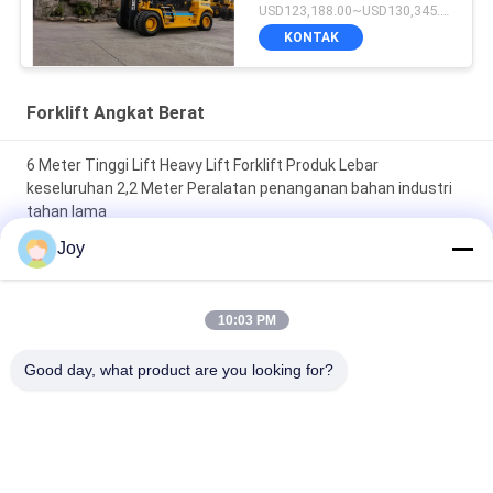
USD123,188.00~USD130,345.00/ Unit MOQ:1 unit
KONTAK
Forklift Angkat Berat
6 Meter Tinggi Lift Heavy Lift Forklift Produk Lebar
keseluruhan 2,2 Meter Peralatan penanganan bahan industri
tahan lama
Joy
Tipe Kotak Forklift Kontra Keseimbangan Tiang Ukuran
Keseluruhan 7200x2550x3460mm Kendaraan Pengangkat
Tugas Berat untuk Gudang
10:03 PM
210 Bar Tekanan Sistem Hidraulik Lift Berat Forklift Kapasitas
Good day, what product are you looking for?
Rating 16000kgs Customized OEM Ideal untuk tugas berat
Bad Request
Semua