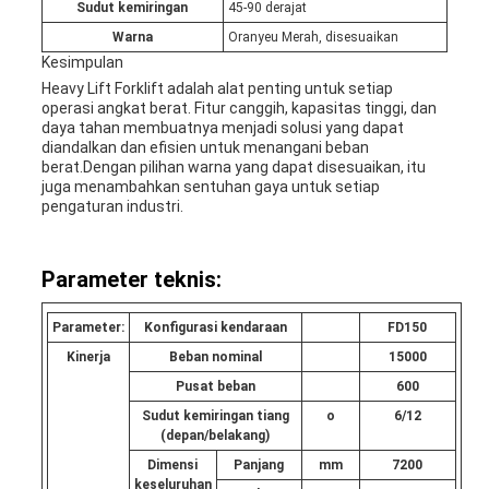
Sudut kemiringan
45-90 derajat
Warna
Oranyeu Merah, disesuaikan
Kesimpulan
Heavy Lift Forklift adalah alat penting untuk setiap
operasi angkat berat. Fitur canggih, kapasitas tinggi, dan
daya tahan membuatnya menjadi solusi yang dapat
diandalkan dan efisien untuk menangani beban
berat.Dengan pilihan warna yang dapat disesuaikan, itu
juga menambahkan sentuhan gaya untuk setiap
pengaturan industri.
Parameter teknis:
Parameter:
Konfigurasi kendaraan
F
D
1
5
0
Kinerja
Beban nominal
15000
Pusat beban
600
Sudut kemiringan tiang
o
6/12
(depan/belakang)
Dimensi
Panjang
mm
7200
keseluruhan