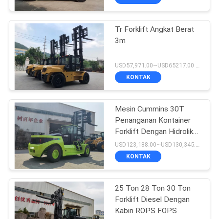
Tr Forklift Angkat Berat
3m
USD57,971.00~USD65217.00 unit MOQ:1 unit
KONTAK
Mesin Cummins 30T
Penanganan Kontainer
Forklift Dengan Hidrolik
Fork Positioner
USD123,188.00~USD130,345.00/ Unit MOQ:1 unit
KONTAK
25 Ton 28 Ton 30 Ton
Forklift Diesel Dengan
Kabin ROPS FOPS