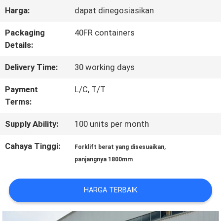
Harga:
dapat dinegosiasikan
KONTROL
Packaging
40FR containers
KUALITAS
Details:
Delivery Time:
30 working days
SITEMAP
Payment
L/C, T/T
Terms:
PRIVACY
Supply Ability:
100 units per month
POLICY
Cahaya Tinggi:
,
Forklift berat yang disesuaikan
panjangnya 1800mm
HARGA TERBAIK