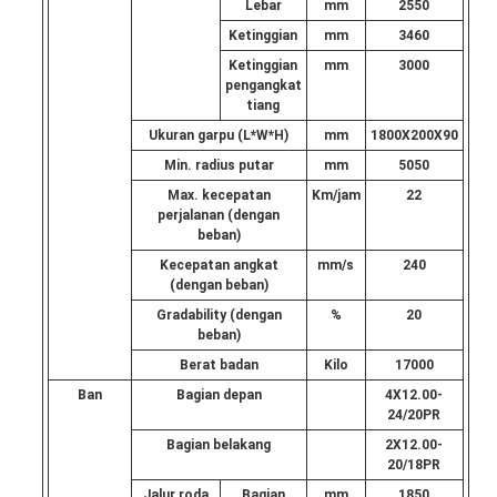
Lebar
mm
2550
Ketinggian
mm
3460
Ketinggian
mm
3000
pengangkat
tiang
Ukuran garpu (L*W*H)
mm
1800X200X90
Min. radius putar
mm
5050
Max. kecepatan
Km/jam
22
perjalanan (dengan
beban)
Kecepatan angkat
mm/s
240
(dengan beban)
Gradability (dengan
%
20
beban)
Berat badan
Kilo
17000
Ban
Bagian depan
4X12.00-
24/20PR
Bagian belakang
2X12.00-
20/18PR
Jalur roda
Bagian
mm
1850