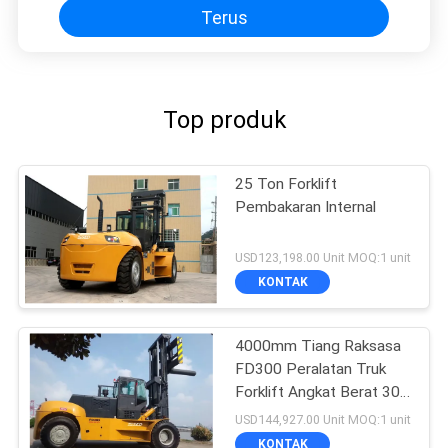
Terus
Top produk
25 Ton Forklift
Pembakaran Internal
USD123,198.00 Unit MOQ:1 unit
KONTAK
4000mm Tiang Raksasa
FD300 Peralatan Truk
Forklift Angkat Berat 30
Ton
USD144,927.00 Unit MOQ:1 unit
KONTAK