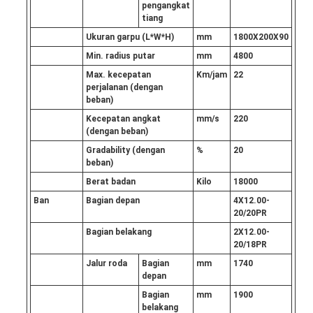
pengangkat
tiang
Ukuran garpu (L*W*H)
mm
1800X200X90
Min. radius putar
mm
4800
Max. kecepatan
Km/jam
22
perjalanan (dengan
beban)
Kecepatan angkat
mm/s
220
(dengan beban)
Gradability (dengan
%
20
beban)
Berat badan
Kilo
18000
Ban
Bagian depan
4X12.00-
20/20PR
Bagian belakang
2X12.00-
20/18PR
Jalur roda
Bagian
mm
1740
depan
Bagian
mm
1900
belakang