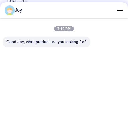
tahan lama
Joy
Tipe Kotak Forklift Kontra Keseimbangan Tiang Ukuran
Keseluruhan 7200x2550x3460mm Kendaraan Pengangkat
Tugas Berat untuk Gudang
7:12 PM
210 Bar Tekanan Sistem Hidraulik Lift Berat Forklift Kapasitas
Good day, what product are you looking for?
Rating 16000kgs Customized OEM Ideal untuk tugas berat
Bad Request
Semua
Forklift Angkat Berat
Truk Forklift Diesel
Container Reach 
Truk Forklift Listrik
Stacker
Penangan Kontainer 
Forklift LPG Bensin
Kosong