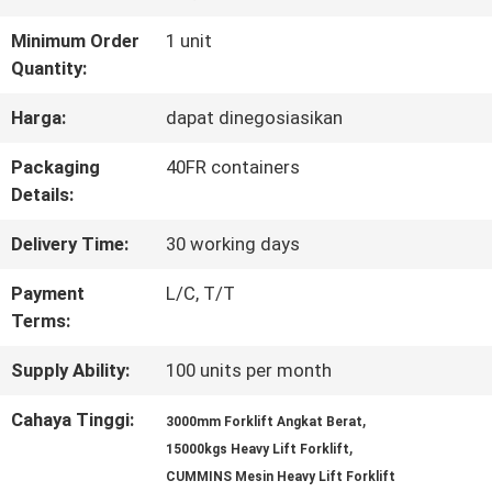
KONTROL
Minimum Order
1 unit
Quantity:
KUALITAS
Harga:
dapat dinegosiasikan
SITEMAP
Packaging
40FR containers
Details:
PRIVACY
Delivery Time:
30 working days
POLICY
Payment
L/C, T/T
Terms:
Supply Ability:
100 units per month
Cahaya Tinggi:
,
3000mm Forklift Angkat Berat
,
15000kgs Heavy Lift Forklift
CUMMINS Mesin Heavy Lift Forklift