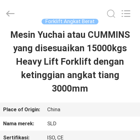
Xiamen
Sealand
Development
Co.,
Forklift Angkat Berat
Ltd..
All
Mesin Yuchai atau CUMMINS
RUMAH
Rights
Reserved.
yang disesuaikan 15000kgs
PRODUK
Heavy Lift Forklift dengan
ketinggian angkat tiang
TENTANG
3000mm
KAMI
Place of Origin:
China
TUR
Nama merek:
SLD
PABRIK
Sertifikasi:
ISO, CE