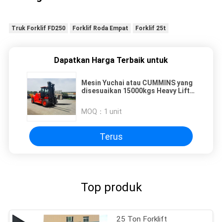
Truk Forklif FD250
Forklif Roda Empat
Forklif 25t
Dapatkan Harga Terbaik untuk
Mesin Yuchai atau CUMMINS yang
disesuaikan 15000kgs Heavy Lift
Forklift dengan ketinggian angkat
tiang 3000mm
MOQ：
1 unit
Terus
Top produk
25 Ton Forklift