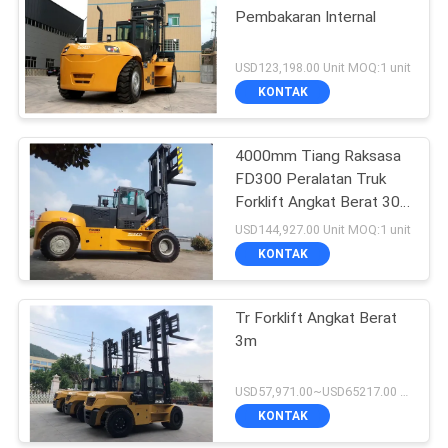
Pembakaran Internal
USD123,198.00 Unit MOQ:1 unit
KONTAK
4000mm Tiang Raksasa
FD300 Peralatan Truk
Forklift Angkat Berat 30
Ton
USD144,927.00 Unit MOQ:1 unit
KONTAK
Tr Forklift Angkat Berat
3m
USD57,971.00~USD65217.00 unit MOQ:1 unit
KONTAK