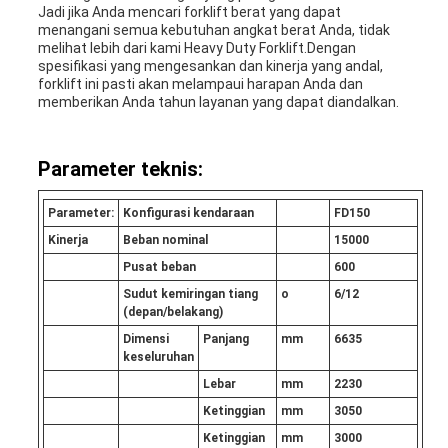
Jadi jika Anda mencari forklift berat yang dapat
menangani semua kebutuhan angkat berat Anda, tidak
melihat lebih dari kami Heavy Duty Forklift.Dengan
spesifikasi yang mengesankan dan kinerja yang andal,
forklift ini pasti akan melampaui harapan Anda dan
memberikan Anda tahun layanan yang dapat diandalkan.
Parameter teknis:
Parameter:
Konfigurasi kendaraan
F
D
1
5
0
Kinerja
Beban nominal
15000
Pusat beban
600
Sudut kemiringan tiang
o
6/12
(depan/belakang)
Dimensi
Panjang
mm
6635
keseluruhan
Lebar
mm
2230
Ketinggian
mm
3050
Ketinggian
mm
3000