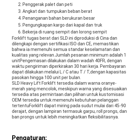
Penggerak palet dan peti
Angkat dan tumpukan beban berat
Penanganan bahan berukuran besar
Pengungkapan kargo dari kapal dan truk
Bekerja di ruang sempit dan lorong sempit
Forklift tugas berat dari SLD ini diproduksi di Cina dan
dilengkapi dengan sertifikasi ISO dan CE, memastikan
bahwa ia memenuhi semua standar keselamatan dan
kualitas yang relevan.Jumlah pesanan minimum adalah 1
unitPengemasan dilakukan dalam wadah 40FR, dengan
waktu pengiriman diperkirakan 30 hari kerja. Pembayaran
dapat dilakukan melalui L / C atau T / T,dengan kapasitas
pasokan hingga 100 unit per bulan.
SLD Heavy Lift Forklift tersedia dalam warna oranye-
merah yang mencolok, meskipun warna yang disesuaikan
tersedia atas permintaan.dan pilihan untuk kustomisasi
OEM tersedia untuk memenuhi kebutuhan pelanggan
tertentuForklift dapat miring pada sudut mulai dari 45-90
derajat, dengan lampiran termasuk garpu, roll prongs, dan
ban prongs untuk lebih meningkatkan fleksibilitasnya.
Pengaturan: