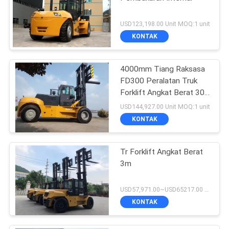
USD123,198.00 Unit MOQ:1 unit
KONTAK
4000mm Tiang Raksasa
FD300 Peralatan Truk
Forklift Angkat Berat 30
Ton
USD144,927.00 Unit MOQ:1 unit
KONTAK
Tr Forklift Angkat Berat
3m
USD57,971.00~USD65217.00 unit MOQ:1 unit
KONTAK