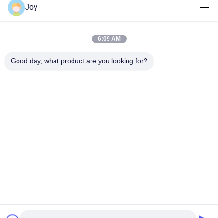
Joy
Tipe Kotak Forklift Kontra Keseimbangan Tiang Ukuran
Keseluruhan 7200x2550x3460mm Kendaraan Pengangkat
Tugas Berat untuk Gudang
6:09 AM
210 Bar Tekanan Sistem Hidraulik Lift Berat Forklift Kapasitas
Good day, what product are you looking for?
Rating 16000kgs Customized OEM Ideal untuk tugas berat
Bad Request
Semua
Forklift Angkat Berat
Truk Forklift Diesel
Container Reach 
Truk Forklift Listrik
Stacker
Penangan Kontainer 
Forklift LPG Bensin
Kosong