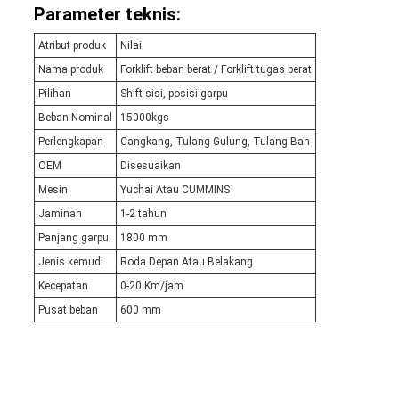
Parameter teknis:
Atribut produk
Nilai
Nama produk
Forklift beban berat / Forklift tugas berat
Pilihan
Shift sisi, posisi garpu
Beban Nominal
15000kgs
Perlengkapan
Cangkang, Tulang Gulung, Tulang Ban
OEM
Disesuaikan
Mesin
Yuchai Atau CUMMINS
Jaminan
1-2 tahun
Panjang garpu
1800 mm
Jenis kemudi
Roda Depan Atau Belakang
Kecepatan
0-20 Km/jam
Pusat beban
600 mm