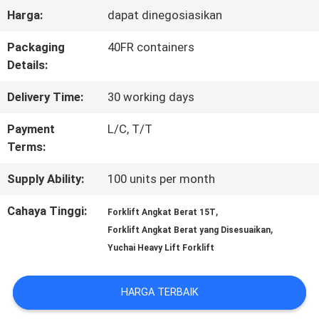
Harga:
dapat dinegosiasikan
KONTROL
Packaging
40FR containers
KUALITAS
Details:
Delivery Time:
30 working days
SITEMAP
Payment
L/C, T/T
Terms:
PRIVACY
Supply Ability:
100 units per month
POLICY
Cahaya Tinggi:
,
Forklift Angkat Berat 15T
,
Forklift Angkat Berat yang Disesuaikan
Yuchai Heavy Lift Forklift
HARGA TERBAIK