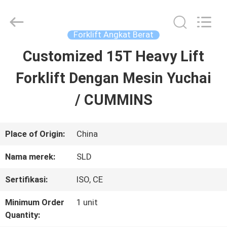
Xiamen
Sealand
Development
Co.,
Forklift Angkat Berat
Ltd..
All
Customized 15T Heavy Lift
RUMAH
Rights
Reserved.
Forklift Dengan Mesin Yuchai
PRODUK
/ CUMMINS
TENTANG
Place of Origin:
China
KAMI
Nama merek:
SLD
Sertifikasi:
ISO, CE
TUR
Minimum Order
1 unit
PABRIK
Quantity: