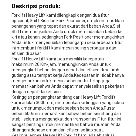
Deskripsi produk:
Forklift Heavy Lift kami dilengkapi dengan dua fitur
opsional, Shift Sisi dan Fork Positioner, untuk memastikan
penanganan yang tepat dan akurat dari beban Anda.Sisi
Shift memungkinkan Anda untuk memindahkan beban ke
kiri atau kanan, sedangkan Fork Positioner memungkinkan
Anda untuk menyesuaikan lebar garpu sesuai beban. fitur
ini membuat forklift kami mesin paling serbaguna dan
efisien di pasar.
Forklift Heavy Lift kami juga memiliki kecepatan
maksimum 20 Km/jam, memungkinkan Anda untuk
mengangkut beban dengan cepat dan efisien di seluruh
gudang atau tempat kerja Anda.Kecepatan ini tidak hanya
mengesankan untuk mesin sebesar itu, tetapi juga
memastikan bahwa Anda dapat menyelesaikan pekerjaan
dengan cepat dan efisien.
Ketinggian pengangkatan tiang dari Heavy Lift Forklift
kami adalah 3000mm, memberikan ketinggian yang cukup
untuk menumpuk dan melepaskan beban Anda.Pusat
beban 600mm memastikan bahwa beban seimbang dan
stabil selama mengangkat dan transportasiFitur-fitur ini
sangat penting untuk memastikan bahwa muatan Anda
ditangani dengan aman dan efisien setiap saat.
Kesimpulannya, Heavy Lift Forklift kami adalah solusi