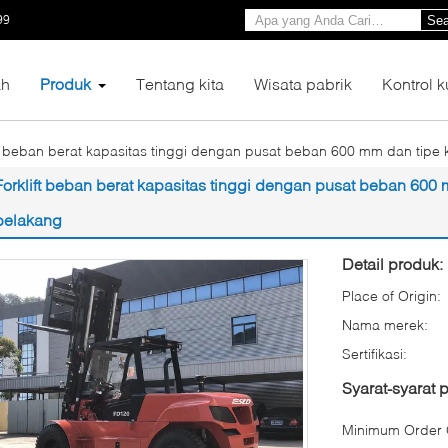
99
Sea
h
Produk
Tentang kita
Wisata pabrik
Kontrol k
ft beban berat kapasitas tinggi dengan pusat beban 600 mm dan tip
Forklift beban berat kapasitas tinggi dengan pusat beban 600
belakang
Detail produk:
Place of Origin:
Nama merek:
Sertifikasi:
Syarat-syarat
Minimum Order Q