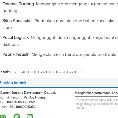
Operasi Gudang
: Mengangkat dan mengangkut persediaan b
gudang.
Situs Konstruksi
: Pindahkan peralatan dan bahan konstruksi di
sibuk.
Pusat Logistik
: Mengunggah dan mengunggah kargo berat dari
distribusi.
Pabrik Industri
: Mengelola mesin berat dan peralatan di dalam
,
,
Label:
Truk Forklif FD250
Forklif Roda Empat
Forklif 25t
Rincian kontak
Xiamen Sealand Development Co., Ltd.
Mengirimkan permintaan And
Kontak Person:
Ms. Joy Huang
Tel:
008618850025352
Faks:
86--18850025352