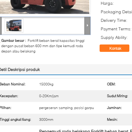
Harga:
Packaging Detai
Delivery Time:
Payment Terms:
Supply Ability:
Gambar besar :
Forklift beban berat kapasitas tinggi
dengan pusat beban 600 mm dan tipe kemudi roda
Kontak
depan atau belakang
Detil Deskripsi produk
Beban Nominal:
15000kg
OEM:
Kecepatan:
0-20Km/jam
Sudut Miring:
Pilihan:
pergeseran samping, posisi garpu
Jaminan:
Tinggi angkat tiang:
3000mm
Mesin:
Pengemudi roda belakang Forklift beban berat
P
,