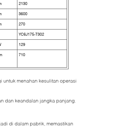
m
2130
m
3600
m
270
YC6J175-T302
W
129
m
710
 untuk menahan kesulitan operasi
ahan dan keandalan jangka panjang.
adi di dalam pabrik, memastikan