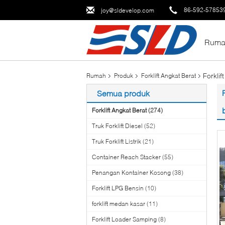
86-592-57853
joy@sldevelop.com
Ruma
Forkli
Rumah
Produk
Forklift Angkat Berat
Semua produk
Forklift Angkat Berat
(274)
Truk Forklift Diesel
(52)
Truk Forklift Listrik
(21)
Container Reach Stacker
(55)
Penangan Kontainer Kosong
(38)
Forklift LPG Bensin
(10)
forklift medan kasar
(11)
Forklift Loader Samping
(8)