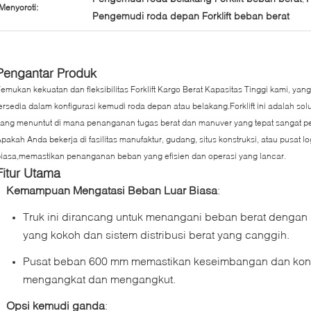
Menyoroti:
Pengemudi roda depan Forklift beban berat
Pengantar Produk
emukan kekuatan dan fleksibilitas Forklift Kargo Berat Kapasitas Tinggi kami, 
ersedia dalam konfigurasi kemudi roda depan atau belakang.Forklift ini adalah so
ang menuntut di mana penanganan tugas berat dan manuver yang tepat sangat pe
pakah Anda bekerja di fasilitas manufaktur, gudang, situs konstruksi, atau pusat logi
iasa,memastikan penanganan beban yang efisien dan operasi yang lancar.
Fitur Utama
Kemampuan Mengatasi Beban Luar Biasa
:
Truk ini dirancang untuk menangani beban berat dengan st
yang kokoh dan sistem distribusi berat yang canggih.
Pusat beban 600 mm memastikan keseimbangan dan kontr
mengangkat dan mengangkut.
Opsi kemudi ganda
: