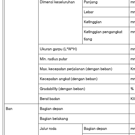
Dimensi keseluruhan
Panjang
m
Lebar
m
Ketinggian
m
Ketinggian pengangkat
m
tiang
Ukuran garpu (L*W*H)
m
Min. radius putar
m
Max. kecepatan perjalanan (dengan beban)
Km
Kecepatan angkat (dengan beban)
mm
Gradability (dengan beban)
%
Berat badan
Ki
Ban
Bagian depan
Bagian belakang
Jalur roda
Bagian depan
m