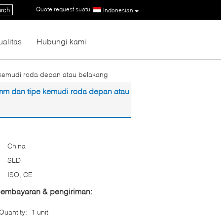
Quote request suatu
|
rch
Indonesian
ualitas
Hubungi kami
e kemudi roda depan atau belakang
 mm dan tipe kemudi roda depan atau
China
SLD
ISO, CE
 pembayaran & pengiriman:
uantity:
1 unit