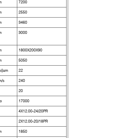
m
7200
m
2550
m
3460
m
3000
m
1800X200X90
m
5050
/jam
22
/s
240
20
lo
17000
4X12.00-24/20PR
2X12.00-20/18PR
m
1850