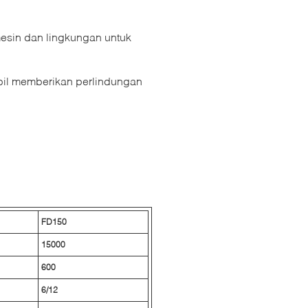
esin dan lingkungan untuk
abil memberikan perlindungan
F
D
1
5
0
15000
600
6/12