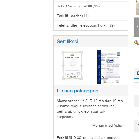
Suku Cadang Forklift
(13)
Forklift Loader
(11)
Telehandler Telescopic Forklift
(9)
Sertifikasi
Ulasan pelanggan
Memesan forklift SLD 12 ton dan 16 ton,
kualitas bagus, layanan sempurna,
berharap untuk lebih banyak
kerjasama.
—— Mohammad Asharf
Forklift SLD 30 ton, Itu pilihan bagus