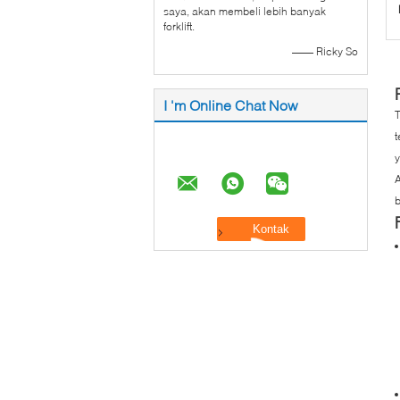
saya, akan membeli lebih banyak
forklift.
—— Ricky So
I 'm Online Chat Now
T
t
y
A
b