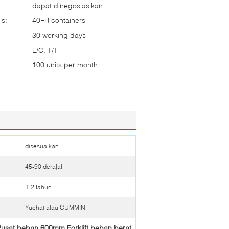
dapat dinegosiasikan
ls:
40FR containers
30 working days
L/C, T/T
100 units per month
disesuaikan
45-90 derajat
1-2 tahun
Yuchai atau CUMMIN
usat beban 600mm Forklift beban berat
,