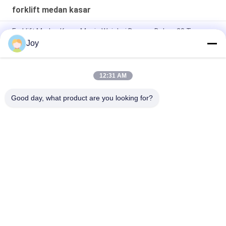
forklift medan kasar
Forklift Medan Kasar Mesin Weichai Dengan Beban 20 Ton
Joy
Box Type Frame 20T Load Off Road Forklift Untuk Medan
Kasar
12:31 AM
3000mm Tinggi Mengangkat 20000kgs Memuat Forklift
Medan Kasar 4x4
Good day, what product are you looking for?
Bad Request
Semua
Forklift Angkat Berat
Truk Forklift Diesel
Container Reach 
Truk Forklift Listrik
Stacker
Penangan Kontainer 
Forklift LPG Bensin
Kosong