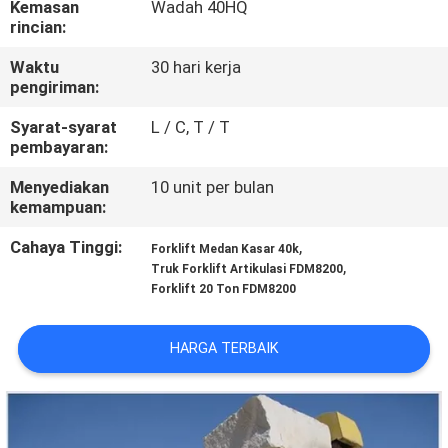
Kemasan
Wadah 40HQ
KUALITAS
rincian:
Waktu
30 hari kerja
SITEMAP
pengiriman:
Syarat-syarat
L / C, T / T
PRIVACY
pembayaran:
POLICY
Menyediakan
10 unit per bulan
kemampuan:
Cahaya Tinggi:
,
Forklift Medan Kasar 40k
,
Truk Forklift Artikulasi FDM8200
Forklift 20 Ton FDM8200
HARGA TERBAIK