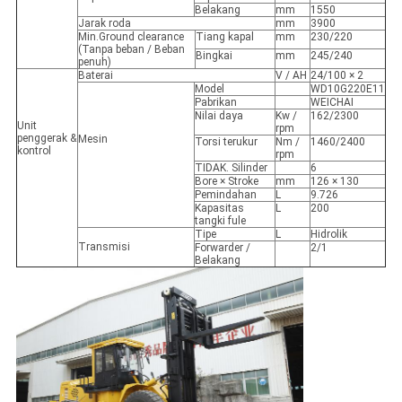
Belakang
mm
1550
Jarak roda
mm
3900
Min.Ground clearance
Tiang kapal
mm
230/220
(Tanpa beban / Beban
Bingkai
mm
245/240
penuh)
Baterai
V / AH
24/100 × 2
Model
WD10G220E11
Pabrikan
WEICHAI
Nilai daya
Kw /
162/2300
Unit
rpm
penggerak &
Mesin
Torsi terukur
Nm /
1460/2400
kontrol
rpm
TIDAK. Silinder
6
Bore × Stroke
mm
126 × 130
Pemindahan
L
9.726
Kapasitas
L
200
tangki fule
Tipe
L
Hidrolik
Transmisi
Forwarder /
2/1
Belakang