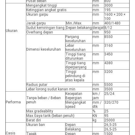
Pusat beban
mm
800
Mengangkat tinggi
mm
3000
Ketinggian angkat gratis
mm
195
Ukuran garpu
mm
1600 × 200 ×
100
Jarak garpu
Min./Max.
mm
400/1480
Sudut kemiringan tiang
Depan belakang
derajat
8/12
Ukuran
Overhang depan
mm
950
Panjang
mm
8550
keseluruhan
Lebar
mm
3160
Dimensi keseluruhan
keseluruhan
Tinggi tiang
mm
3450
diturunkan
Tinggi tiang
mm
4380
diperpanjang
Tinggi
mm
3200
pelindung di
atas kepala
Radius putar
mm
5500
Lebar lorong sudut kanan min
mm
3500
Kecepatan
km /
25/24
Tanpa beban / Beban
Bepergian
jam
Performa
penuh
Mengangkat
mm /
320/270
spead
dtk
Max.gradeability
%
25
Max.Gaya tarik (beban penuh)
KN
95
Berat diri
kg
25000
Ukuran ban
Depan
26,5-25
Belakang
26,5-25
Casis
Tapak
Depan
mm
1500