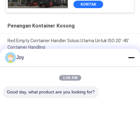
KONTAK
Penangan Kontainer Kosong
Red Empty Container Handler Solusi Utama Untuk ISO 20'-40'
Container Handling
Joy
Kessler D102PL341 Drive Axle Empty Container Handler Untuk
Pengungkapan 71400 Kgs Berat Layanan
1:56 AM
ZF 5WG261 AUTO Transmission Empty Container Handler With
Load Capacity Of 45000kgs Service Weight Of 71400 Kgs
Good day, what product are you looking for?
Unload
Bad Request
Semua