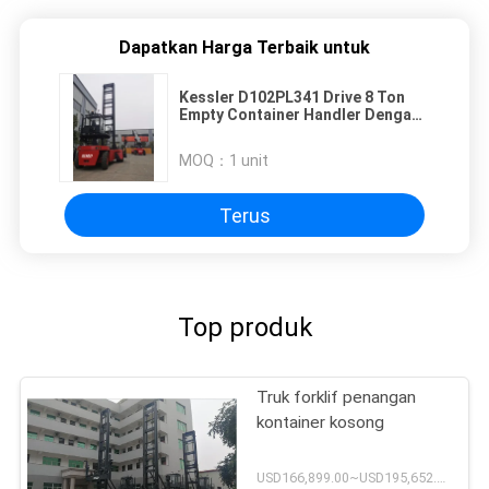
Dapatkan Harga Terbaik untuk
Kessler D102PL341 Drive 8 Ton
Empty Container Handler Dengan
Mudah
MOQ：
1 unit
Terus
Top produk
Truk forklif penangan
kontainer kosong
USD166,899.00~USD195,652.00 / unit MOQ:1 unit