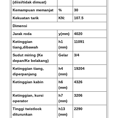
(diisi/tidak dimuat)
Kemampuan memanjat
%
30
Kekuatan tarik
KN:
107.5
Dimensi
Jarak roda
y(mm)
4020
Ketinggian
h1
11091
tiang,dibawah
(mm)
Sudut miring (Ke
Gelar
3/4
depan/Ke belakang)
Ketinggian tiang,
h4
19204
diperpanjang
(mm)
Ketinggian kabin
h6
4326
(mm)
Ketinggian, kursi
h7
3206
operator
(mm)
Tinggi twistlock
h13
2290
diturunkan
(mm)