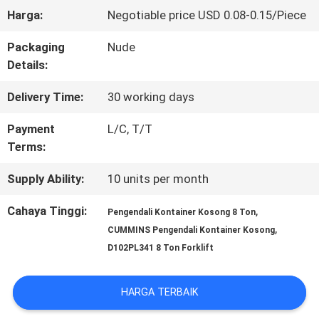
Harga:
Negotiable price USD 0.08-0.15/Piece
KONTROL
Packaging
Nude
KUALITAS
Details:
Delivery Time:
30 working days
SITEMAP
Payment
L/C, T/T
Terms:
PRIVACY
Supply Ability:
10 units per month
POLICY
Cahaya Tinggi:
,
Pengendali Kontainer Kosong 8 Ton
,
CUMMINS Pengendali Kontainer Kosong
D102PL341 8 Ton Forklift
HARGA TERBAIK