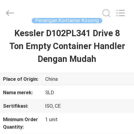
Xiamen
Sealand
Development
Co.,
Penangan Kontainer Kosong
Ltd..
All
Kessler D102PL341 Drive 8
RUMAH
Rights
Reserved.
Ton Empty Container Handler
PRODUK
Dengan Mudah
TENTANG
Place of Origin:
China
KAMI
Nama merek:
SLD
Sertifikasi:
ISO, CE
TUR
Minimum Order
1 unit
PABRIK
Quantity: