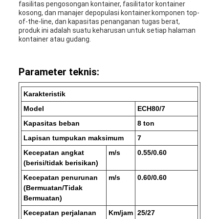
fasilitas pengosongan kontainer, fasilitator kontainer
kosong, dan manajer depopulasi kontainer.komponen top-
of-the-line, dan kapasitas penanganan tugas berat,
produk ini adalah suatu keharusan untuk setiap halaman
kontainer atau gudang.
Parameter teknis:
Karakteristik
Model
ECH80/7
Kapasitas beban
8 ton
Lapisan tumpukan maksimum
7
Kecepatan angkat
m/s
0.55/0.60
(berisi/tidak berisikan)
Kecepatan penurunan
m/s
0.60/0.60
(Bermuatan/Tidak
Bermuatan)
Kecepatan perjalanan
Km/jam
25/27