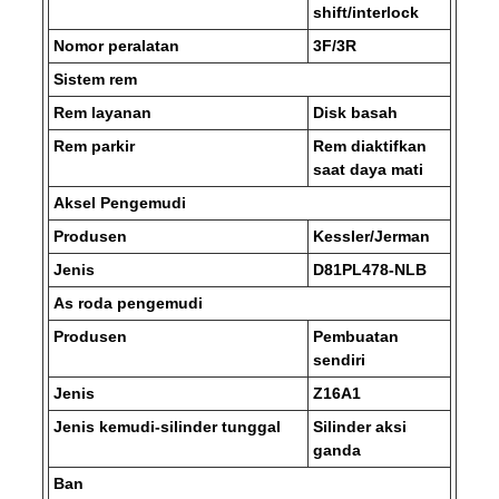
shift/interlock
Nomor peralatan
3F/3R
Sistem rem
Rem layanan
Disk basah
Rem parkir
Rem diaktifkan
saat daya mati
Aksel Pengemudi
Produsen
Kessler/Jerman
Jenis
D81PL478-NLB
As roda pengemudi
Produsen
Pembuatan
sendiri
Jenis
Z16A1
Jenis kemudi-silinder tunggal
Silinder aksi
ganda
Ban