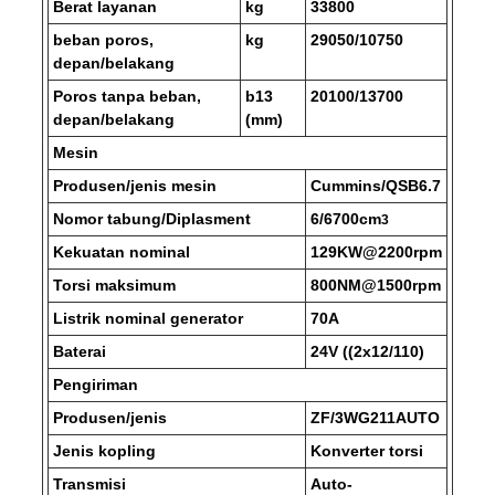
Berat layanan
kg
33800
beban poros,
kg
29050/10750
depan/belakang
Poros tanpa beban,
b13
20100/13700
depan/belakang
(mm)
Mesin
Produsen/jenis mesin
Cummins/QSB6.7
Nomor tabung/Diplasment
6/6700cm
3
Kekuatan nominal
129KW@2200rpm
Torsi maksimum
800NM@1500rpm
Listrik nominal generator
70A
Baterai
24V ((2x12/110)
Pengiriman
Produsen/jenis
ZF/3WG211AUTO
Jenis kopling
Konverter torsi
Transmisi
Auto-