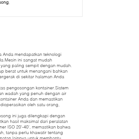
song
,
wa Anda mendapatkan teknologi
da.Mesin ini sangat mudah
 yang paling sempit dengan mudah.
up berat untuk menangani bahkan
ergerak di sekitar halaman Anda
ilitas pengosongan kontainer.Sistem
an wadah yang penuh dengan air
 kontainer Anda dan memastikan
dioperasikan oleh satu orang,
osong ini juga dilengkapi dengan
kan hasil maksimal dari peralatan
ner ISO 20'-40', memastikan bahwa
 tanpa perlu khawatir tentang
lamatan lainnya untuk membantu