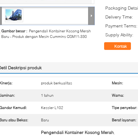
Packaging Detai
Delivery Time:
Payment Terms:
Gambar besar :
Pengendali Kontainer Kosong Merah
Supply Ability:
Baru - Produk dengan Mesin Cummins QSM11-330
Kontak
Detil Deskripsi produk
Kinerja:
produk berkualitas
Mesin:
Jaminan:
1 tahun
Warna:
Gandar Kemudi:
Kessler L102
Tipe penyebar:
Baru atau Bekas:
Baru
Berat layanan:
Pengendali Kontainer Kosong Merah
,