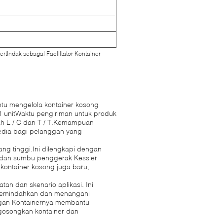
rtindak sebagai Facilitator Kontainer
tu mengelola kontainer kosong
 unitWaktu pengiriman untuk produk
lah L / C dan T / T.Kemampuan
sedia bagi pelanggan yang
yang tinggi.Ini dilengkapi dengan
 dan sumbu penggerak Kessler
kontainer kosong juga baru,
an dan skenario aplikasi. Ini
memindahkan dan menangani
ngan Kontainernya membantu
gosongkan kontainer dan