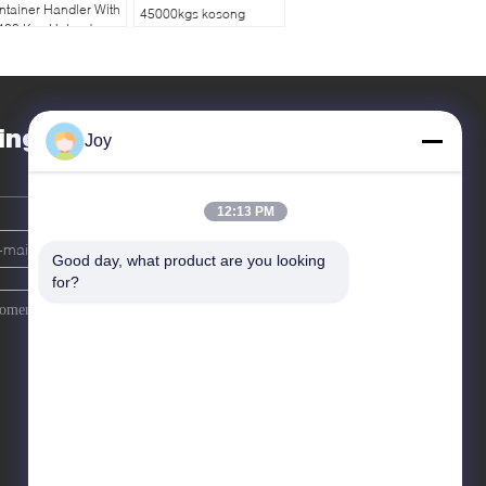
ntainer Handler With
45000kgs kosong
400 Kgs Unload
Container Handler
rvice Weight
Dengan Cummins
QSM11-330 Mesin
inggalkan pesan
Joy
12:13 PM
Good day, what product are you looking 
for?