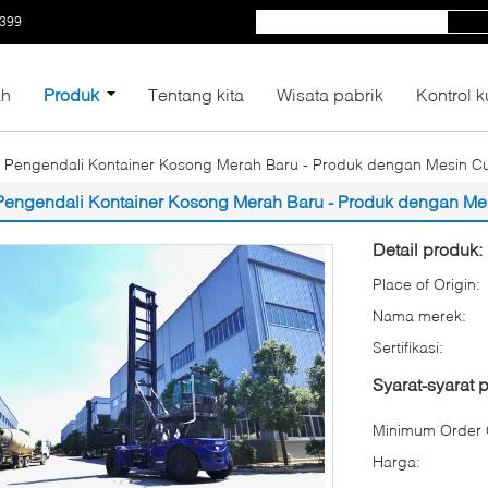
5399
h
Produk
Tentang kita
Wisata pabrik
Kontrol k
Pengendali Kontainer Kosong Merah Baru - Produk dengan Mesin
Pengendali Kontainer Kosong Merah Baru - Produk dengan 
Detail produk:
Place of Origin:
Nama merek:
Sertifikasi:
Syarat-syarat
Minimum Order Q
Harga: