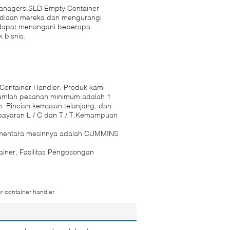
 Managers.SLD Empty Container
ediaan mereka dan mengurangi
 dapat menangani beberapa
 bisnis.
Container Handler. Produk kami
 Jumlah pesanan minimum adalah 1
. Rincian kemasan telanjang, dan
mbayaran L / C dan T / T.Kemampuan
ementara mesinnya adalah CUMMINS
iner, Fasilitas Pengosongan
r container handler