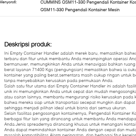
CUMMINS QSM11-330 Pengendali Kontainer Ko
Menyoroti:
QSM11-330 Pengendali Kontainer Mesin
Deskripsi produk:
Ini Empty Container Handler adalah merek baru, memastikan bah
terbaru dan fitur untuk membantu Anda merampingkan operasi An
bermanuver, memungkinkan Anda untuk menavigasi bahkan ruang
berat layanan 71400 Kgs (pengungsian) memastikan bahwa ia cuk
kontainer yang paling berat,sementara masih cukup ringan untuk b
tanpa menyebabkan kerusakan pada permukaan Anda.
Salah satu fitur utama dari Empty Container Handler ini adalah fas
unik ini memungkinkan Anda untuk cepat dan mudah mengosongk
atau cairan lainnya, membantu mengurangi risiko kerusakan pada
bahwa mereka siap untuk transportasi secepat mungkin.dan dapat 
sehingga menjadi pilihan ideal untuk bisnis dari semua ukuran.
Selain fasilitas pengosongan kontainernya, Pengendali Kontainer K
berbagai fitur lain yang dirancang untuk membantu Anda mendapat
Anda.Jenis spreadernya dirancang khusus untuk menangani kontai
Anda dapat memindahkan kontainer Anda dengan cepat dan mudah,
masalah kompatibilitas.Alarm peringatan, dan berbagai fitur kese