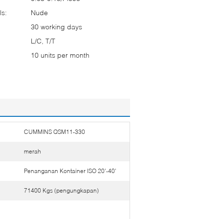
ls:
Nude
30 working days
L/C, T/T
10 units per month
CUMMINS QSM11-330
merah
Penanganan Kontainer ISO 20'-40'
71400 Kgs (pengungkapan)