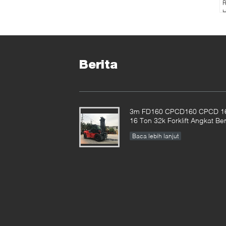
R
H
U
C
Berita
3m FD160 CPCD160 CPCD 1
16 Ton 32k Forklift Angkat Be
Baca lebih lanjut