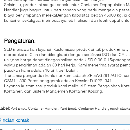
Selain itu, produk ini sangat cocok untuk Container Depopulation
Handler juga bagus untuk perusahaan yang perlu mengelola pers
biaya penyimpanan merekaDengan kapasitas beban 45000 kg, ia
kontainer sekaligus, membuatnya lebih efisien dan lebih cepat untuk
Pengaturan:
SLD menawarkan layanan kustomisasi produk untuk produk Empty 
diproduksi di Cina dan dilengkapi dengan sertifikasi ISO dan CE.
unit,dan harga dapat dinegosiasikan pada USD 0.08-0.15/potongan
waktu pengiriman adalah 30 hari kerja. Kami menerima syarat pe
pasokan kami adalah 10 unit per bulan.
Transmisi pengendali kontainer kami adalah ZF 5WG261 AUTO, s
QSM11-330.Poros penggerak adalah Kessler D102PL341.
Layanan kustomisasi produk kami meliputi Sistem Pengolahan Konta
Kontainer, dan Sistem Manajemen Kontainer Kosong.
,
,
Label:
Port Empty Container Handler
Yard Empty Container Handler
reach stacke
Rincian kontak