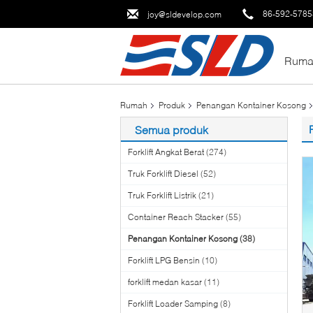
86-592-578
joy@sldevelop.com
Ruma
Rumah
Produk
Penangan Kontainer Kosong
Semua produk
Forklift Angkat Berat
(274)
Truk Forklift Diesel
(52)
Truk Forklift Listrik
(21)
Container Reach Stacker
(55)
Penangan Kontainer Kosong
(38)
Forklift LPG Bensin
(10)
forklift medan kasar
(11)
Forklift Loader Samping
(8)