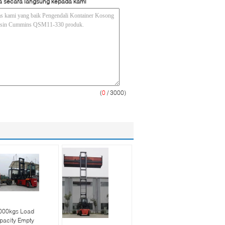
a secara langsung kepada kami
(
0
/ 3000)
000kgs Load
pacity Empty