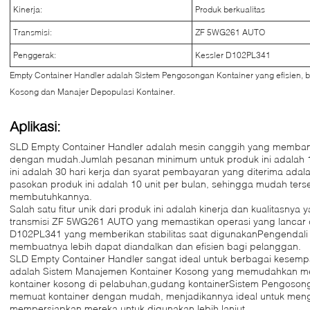
Kinerja:
Produk berkualitas
Transmisi:
ZF 5WG261 AUTO
Penggerak:
Kessler D102PL341
Empty Container Handler adalah Sistem Pengosongan Kontainer yang efisien, be
Kosong dan Manajer Depopulasi Kontainer.
Aplikasi:
SLD Empty Container Handler adalah mesin canggih yang memban
dengan mudah.Jumlah pesanan minimum untuk produk ini adalah 1
ini adalah 30 hari kerja dan syarat pembayaran yang diterima ada
pasokan produk ini adalah 10 unit per bulan, sehingga mudah ter
membutuhkannya.
Salah satu fitur unik dari produk ini adalah kinerja dan kualitasnya 
transmisi ZF 5WG261 AUTO yang memastikan operasi yang lancar
D102PL341 yang memberikan stabilitas saat digunakanPengendali 
membuatnya lebih dapat diandalkan dan efisien bagi pelanggan.
SLD Empty Container Handler sangat ideal untuk berbagai kesempat
adalah Sistem Manajemen Kontainer Kosong yang memudahkan 
kontainer kosong di pelabuhan,gudang kontainerSistem Pengoso
memuat kontainer dengan mudah, menjadikannya ideal untuk men
mempersiapkan mereka untuk digunakan lebih lanjut.