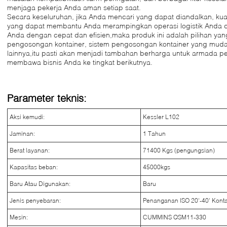
menjaga pekerja Anda aman setiap saat.
Secara keseluruhan, jika Anda mencari yang dapat diandalkan, kual
yang dapat membantu Anda merampingkan operasi logistik Anda 
Anda dengan cepat dan efisien,maka produk ini adalah pilihan yang
pengosongan kontainer, sistem pengosongan kontainer yang mudah
lainnya,itu pasti akan menjadi tambahan berharga untuk armada
membawa bisnis Anda ke tingkat berikutnya.
Parameter teknis:
Aksi kemudi:
Kessler L102
Jaminan:
1 Tahun
Berat layanan:
71400 Kgs (pengungsian)
Kapasitas beban:
45000kgs
Baru Atau Digunakan:
Baru
Jenis penyebaran:
Penanganan ISO 20'-40' Konta
Mesin:
CUMMINS QSM11-330