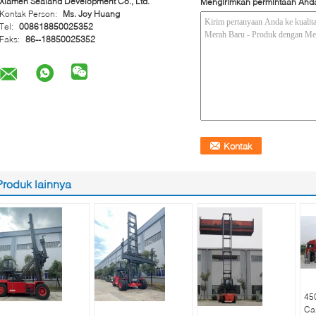
Xiamen Sealand Development Co., Ltd.
Mengirimkan permintaan And
Kontak Person:
Ms. Joy Huang
Tel:
008618850025352
Faks:
86--18850025352
Produk lainnya
45
Ca