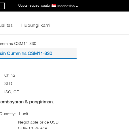
Quote request suatu
|
Indonesian
ualitas
Hubungi kami
 Cummins QSM11-330
Mesin Cummins QSM11-330
China
SLD
ISO, CE
 pembayaran & pengiriman:
uantity:
1 unit
Negotiable price USD
0.08-0.15/Piece