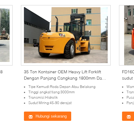
28
35 Ton Kontainer OEM Heavy Lift Forklift
FD160
Dengan Panjang Cangkang 1800mm Dan
sudut 
Pusat Beban 600mm
Tipe Kemudi:Roda Depan Atau Belakang
Warn
Tinggi angkat tiang:3000mm
Tran
Transmisi:Hidrolik
Pus
Sudut Miring:45-90 derajat
Pan
Hubungi sekarang