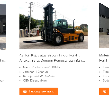
42 Ton Kapasitas Beban Tinggi Forklift
Materi
ahan
Angkat Berat Dengan Pemasangan Ban
Forkli
Prong
Mesin:Yuchai atau CUMMIN
Lamp
Jaminan:1-2 tahun
Tipe
Kecepatan:0-20Km/jam
Kec
ban
OEM:Disesuaikan
Sudu
Hubungi sekarang