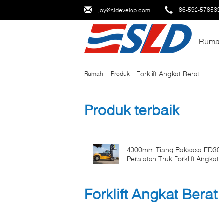
86-592-57853
joy@sldevelop.com
Ruma
Forklift Angkat Berat
Rumah
Produk
Produk terbaik
4000mm Tiang Raksasa FD3
Peralatan Truk Forklift Angkat
30 Ton
Forklift Angkat Berat