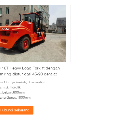
 16T Heavy Load Forklift dengan
miring diatur dari 45-90 derajat
a:Oranye merah, disesuaikan
smisi:Hidrolik
at beban:600mm
jang Garpu:1800mm
Hubungi sekarang