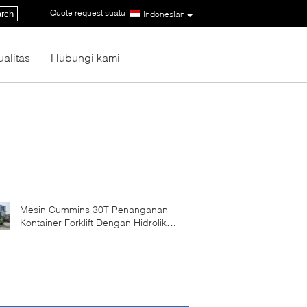
Quote request suatu
|
rch
Indonesian
ualitas
Hubungi kami
Mesin Cummins 30T Penanganan
Kontainer Forklift Dengan Hidrolik
Fork Positioner