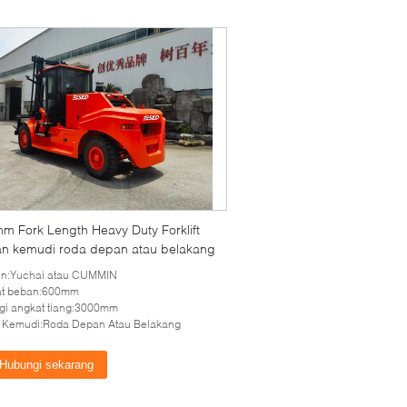
m Fork Length Heavy Duty Forklift
n kemudi roda depan atau belakang
in:Yuchai atau CUMMIN
at beban:600mm
gi angkat tiang:3000mm
 Kemudi:Roda Depan Atau Belakang
Hubungi sekarang