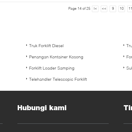
Page 14 of 25
|<
<<
9
10
1
Truk Forklift Diesel
Tru
Penangan Kontainer Kosong
Fo
Forklift Loader Samping
Su
Telehandler Telescopic Forklift
Hubungi kami
Ti