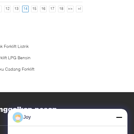
1
12
13
14
15
16
17
18
>>
>|
k Forklift Listrik
rklift LPG Bensin
ku Cadang Forklift
nggalkan pesan
Joy