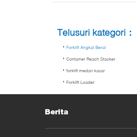
Telusuri kategori：
Forklift Angkat Berat
Container Reach Stacker
forklift medan kasar
Forklift Loader
Berita