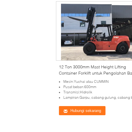
12 Ton 3000mm Mast Height Lifting
Container Forklift untuk Pengolahan B
yang Cepat dan Aman
Mesin:Yuchai atau CUMMIN
Pusat beban:600mm
Transmisi:Hidrolik
Lampiran:Garpu, cabang gulung, cabang 
Hubungi sekarang