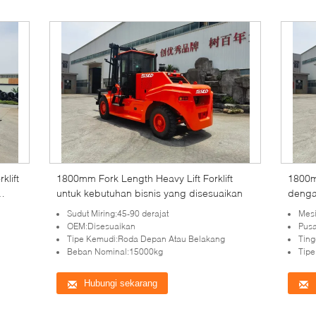
klift
1800mm Fork Length Heavy Lift Forklift
1800m
untuk kebutuhan bisnis yang disesuaikan
denga
Sudut Miring:45-90 derajat
Mes
OEM:Disesuaikan
Pus
Tipe Kemudi:Roda Depan Atau Belakang
Ting
Beban Nominal:15000kg
Tipe
Hubungi sekarang