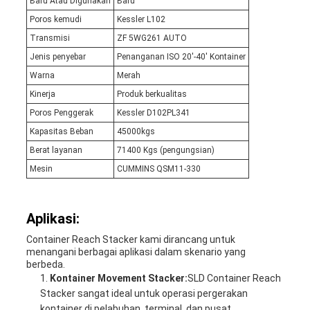
Baru Atau Digunakan
Baru
Poros kemudi
Kessler L102
Transmisi
ZF 5WG261 AUTO
Jenis penyebar
Penanganan ISO 20'-40' Kontainer
Warna
Merah
Kinerja
Produk berkualitas
Poros Penggerak
Kessler D102PL341
Kapasitas Beban
45000kgs
Berat layanan
71400 Kgs (pengungsian)
Mesin
CUMMINS QSM11-330
Aplikasi:
Container Reach Stacker kami dirancang untuk
menangani berbagai aplikasi dalam skenario yang
berbeda.
Kontainer Movement Stacker:
SLD Container Reach
Stacker sangat ideal untuk operasi pergerakan
kontainer di pelabuhan, terminal, dan pusat