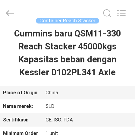
Xiamen
Sealand
Development
Co.,
Container Reach Stacker
Ltd..
All
Cummins baru QSM11-330
RUMAH
Rights
Reserved.
Reach Stacker 45000kgs
PRODUK
Kapasitas beban dengan
Kessler D102PL341 Axle
TENTANG
KAMI
Place of Origin:
China
Nama merek:
SLD
TUR
Sertifikasi:
CE; ISO; FDA
PABRIK
Minimum Order
1 unit