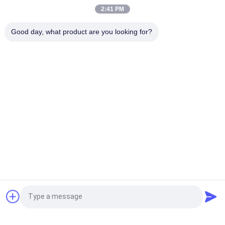
QSM11-330 Mesin Dan 45000kg Kapasitas Beban
2:41 PM
71400 Kgs Service Weight Container Lift Stacker untuk
Good day, what product are you looking for?
kebutuhan manuver dan tumpukan yang mudah
Bad Request
Semua
Forklift Angkat Berat
Truk Forklift Diesel
Container Reach 
Truk Forklift Listrik
Stacker
Penangan Kontainer 
Forklift LPG Bensin
Kosong
Forklift Loader 
Forklift Medan Kasar
Quote request suatu
Samping