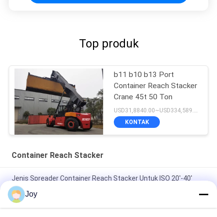
Top produk
b11 b10 b13 Port
Container Reach Stacker
Crane 45t 50 Ton
USD31,8840.00~USD334,589.00 Unit MOQ:1 unit
KONTAK
Container Reach Stacker
Jenis Spreader Container Reach Stacker Untuk ISO 20'-40'
Container Handling
Joy
Kinerja Dijamin Container Reach Stacker Dengan Cummins