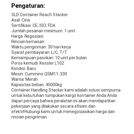
Pengaturan:
SLD Container Reach Stacker
Asal: Cina
Sertifikasi: CE; ISO; FDA
Jumlah pesanan minimum: 1 unit
Harga: Negosiasi
Rincian kemasan:
Waktu pengiriman: 30 hari kerja
Syarat pembayaran: L/C, T/T
Kemampuan pasokan: 10 unit per bulan
Poros kemudi: Kessler L102
Kondisi: Baru
Mesin: Cummins QSM11-330
Warna: Merah
Kapasitas beban: 45000kg
Container Handling Stacker kami adalah solusi sempurna
untuk kebutuhan tumpukan kargo kontainer Anda.Anda
dapat percaya bahwa peralatan ini akan mendapatkan
pekerjaan yang dilakukan secara efisien dan
efektifHubungi kami untuk menegosiasikan harga dan
rincian pengiriman.