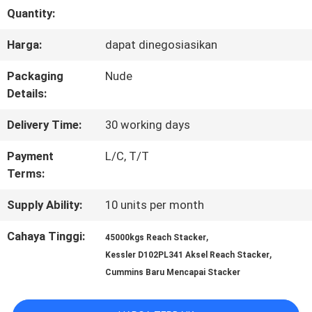
Quantity:
KONTROL
Harga:
dapat dinegosiasikan
KUALITAS
Packaging
Nude
Details:
SITEMAP
Delivery Time:
30 working days
PRIVACY
Payment
L/C, T/T
Terms:
POLICY
Supply Ability:
10 units per month
Cahaya Tinggi:
,
45000kgs Reach Stacker
,
Kessler D102PL341 Aksel Reach Stacker
Cummins Baru Mencapai Stacker