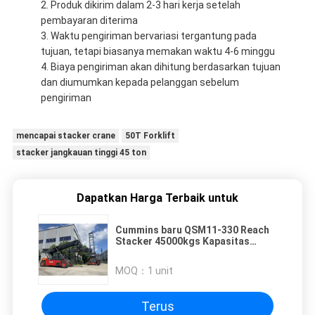
Produk dikirim dalam 2-3 hari kerja setelah
pembayaran diterima
Waktu pengiriman bervariasi tergantung pada
tujuan, tetapi biasanya memakan waktu 4-6 minggu
Biaya pengiriman akan dihitung berdasarkan tujuan
dan diumumkan kepada pelanggan sebelum
pengiriman
mencapai stacker crane
50T Forklift
stacker jangkauan tinggi 45 ton
Dapatkan Harga Terbaik untuk
Cummins baru QSM11-330 Reach
Stacker 45000kgs Kapasitas
beban dengan Kessler D102PL341
Axle
MOQ：
1 unit
Terus