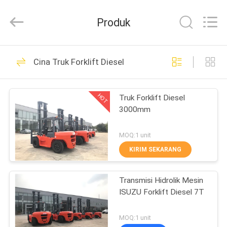
Xiamen
Sealand
Development
Produk
Co.,
Ltd..
All
Rights
Reserved.
RUMAH
279
Cina Truk Forklift Diesel
Forklift Angkat Berat
PRODUK
HOT
Truk Forklift Diesel
3000mm
TENTANG
KAMI
MOQ:1 unit
KIRIM SEKARANG
53
TUR
Transmisi Hidrolik Mesin
PABRIK
Truk Forklift Diesel
ISUZU Forklift Diesel 7T
KONTROL
MOQ:1 unit