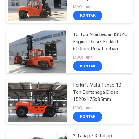
Truck
MOQ:1 unit
KONTAK
39
Penangan Kontainer
10 Ton Nilai beban ISUZU
Engine Diesel Forklift
Kosong
600mm Pusat beban
MOQ:1 unit
KONTAK
Forklift Multi Tahap 10
11
Ton Bertenaga Diesel
1520x175x85mm
Forklift LPG Bensin
MOQ:1 unit
KONTAK
2 Tahap / 3 Tahap