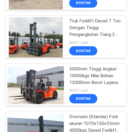
KUALITAS
KONTAK
Truk Forklift Diesel 7 Ton
SITEMAP
22
Dengan Tinggi
Pengangkatan Tiang 2
PRIVACY
Truk Forklift Listrik
Tahap 6m
MOQ:1 unit
POLICY
KONTAK
3000mm Tinggi Angkat
10000kgs Nilai Beban
13000mm Berat Layanan
56
10 Ton Forklift
MOQ:1 unit
Container Reach
KONTAK
Stacker
Otomatis (Standar) Fork
ukuran 1070x150x55mm
4000kgs Diesel Forklift