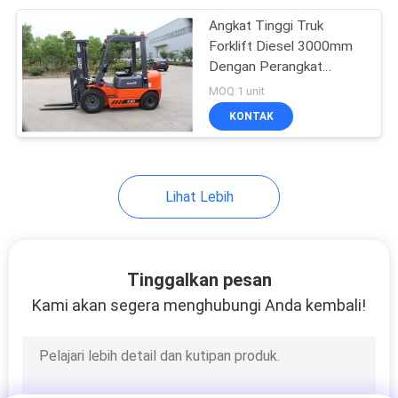
Angkat Tinggi Truk
13
Forklift Diesel 3000mm
Suku Cadang
Dengan Perangkat
Katalitik Tiga Arah
MOQ:1 unit
Forklift
KONTAK
Lihat Lebih
16
Forklift Loader
Tinggalkan pesan
Kami akan segera menghubungi Anda kembali!