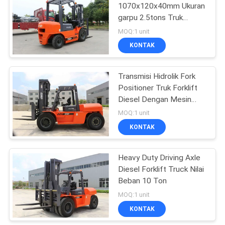
1070x120x40mm Ukuran
garpu 2.5tons Truk
15
Forklift Diesel
MOQ:1 unit
KONTAK
forklift medan kasar
Transmisi Hidrolik Fork
Positioner Truk Forklift
Diesel Dengan Mesin
ISUZU
MOQ:1 unit
KONTAK
10
Forklift Loader
Heavy Duty Driving Axle
Diesel Forklift Truck Nilai
Samping
Beban 10 Ton
MOQ:1 unit
KONTAK